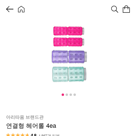
아리따움 브랜드관
연결형 헤어롤 4ea
4.8
1,867건 리뷰