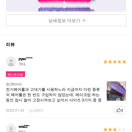
상세정보 더보기
리뷰
pyso******
70대
베스트리뷰
중(36mm)
전기헤어롤과 고대기를 사용하느라 지금까지 이런 종류
의 헤어롤은 한 번도 구입하지 않았는데, 메이크업 하는
동안 잠시 말아 고정시켜보고 싶어서 사이즈 3가지 중 중
간 사이즈로 장만해봤는데 완전 좋네요. 저렴한 가격에
2P가 들어있는데 서로 끼워지니 보관도 쉽고, 속에 은빛
2026.07.04
신고하기
0
이라 메탈릭해 보이는 색상도 예쁘구요. 사이즈도 제가 찾
던 그 사이즈라 활용 잘 하고 있오요.
ww23**
60대