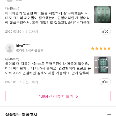
대(45mm)
아리따움의 연결형 헤어롤을 저렴하게 잘 구매했습니다~
대자 크기의 헤어롤이 필요했는데, 긴앞머리인 제 앞머리
에 잘쓸수있어서, 요즘 데일리로 잘쓰고있습니다! 다음에
또 재구매의사있습니다!
2026.03.10
신고하기
0
kims*******
60대/민감성/겨울 쿨톤
대(45mm)
헤어롤 대 지름이 45mm로 두꺼운편이라 마음에 들어요.
머리 웨이브가 굵게 나와서 좋아요. 연결형이라 보관도 용
이하고 2개 연결하면 길게도 사용 가능해요. 안에 알루미
늄이 있어서 열전도율도 좋네요.
2026.01.07
신고하기
0
1,864건 리뷰 더보기
상품정보 제공고시