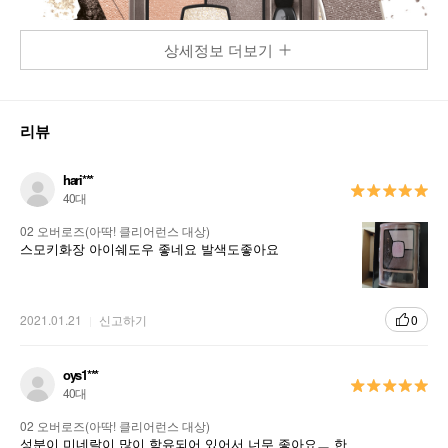
상세정보 더보기
리뷰
hari***
40대
02 오버로즈(아딱! 클리어런스 대상)
스모키화장 아이쉐도우 좋네요 발색도좋아요
2021.01.21
신고하기
0
oys1***
40대
02 오버로즈(아딱! 클리어런스 대상)
성분이 미네랄이 많이 함유되어 있어서 너무 좋아요ㅡ 한