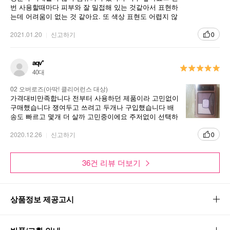
번 사용할때마다 피부와 잘 밀접해 있는 것같아서 표현하
는데 어려움이 없는 것 같아요. 또 색상 표현도 어렵지 않
게 색상도 마음에 들어요. 그래서 구입을 하네요. 참 좋은
아이템이 될 것 같아요.
2021.01.20
신고하기
0
aqv*
40대
02 오버로즈(아딱! 클리어런스 대상)
가격대비만족합니다 전부터 사용하던 제품이라 고민없이
구매했습니다 쟁여두고 쓰려고 두개나 구입했습니다 배
송도 빠르고 몇개 더 살까 고민중이에요 주저없이 선택하
실만큼 만족도 좋을거라고 생각합니다
2020.12.26
신고하기
0
36건 리뷰 더보기
상품정보 제공고시