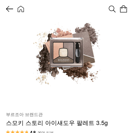
부르조아 브랜드관
스모키 스토리 아이섀도우 팔레트 3.5g
4.8
39건 리뷰