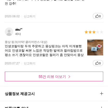
전 강추!
2020.08.02
신고하기
0
aisu**
40대
몽상 핑크(아딱! 클리어런스 대상)
인생코랄이랑 두개 주문하고 몽상핑크는 아직 미개봉했
어요 인생코랄 써본 느낌은 적당한 발색과 컬러립밤으로
평소 쓰기 괜찮아요 인생코랄은 컬러가 좀 안맞아서 몽상
핑크는 잘 맞았으면 좋겠네요
2020.07.27
신고하기
0
55건 리뷰 더보기
상품정보 제공고시