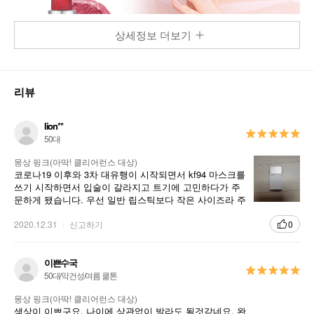
상세정보 더보기
리뷰
lion**
50대
몽상 핑크(아딱! 클리어런스 대상)
코로나19 이후와 3차 대유행이 시작되면서 kf94 마스크를
쓰기 시작하면서 입술이 갈라지고 트기에 고민하다가 주
문하게 됐습니다. 우선 일반 립스틱보다 작은 사이즈라 주
머니에 쏙 들어가고 사용해보니 좋아요. 강추입니다
2020.12.31
신고하기
0
이쁜수국
50대/악건성/여름 쿨톤
몽상 핑크(아딱! 클리어런스 대상)
색상이 이쁘구요. 나이에 상관없이 발라도 될것같네요. 완