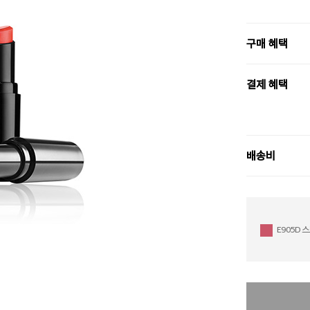
구매 혜택
결제 혜택
배송비
E905D 스