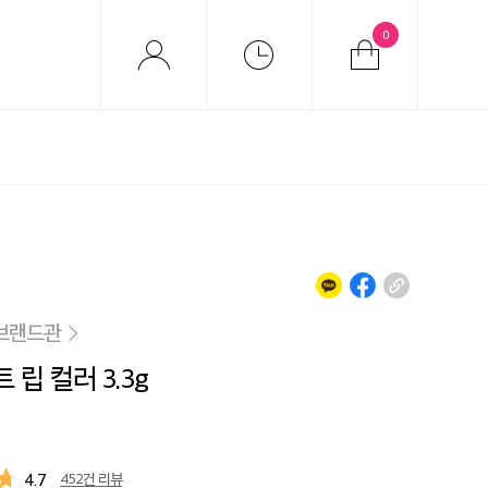
0
브랜드관
립 컬러 3.3g
4.7
452건 리뷰