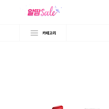
카테고리
본
검
메
문
색
뉴
바
바
바
로
로
로
가
가
가
기
기
기