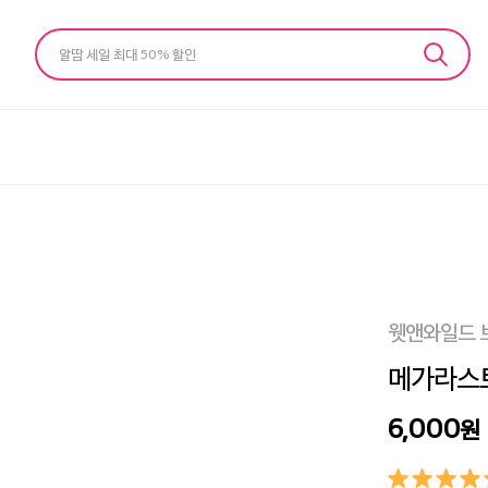
알땀 세일 최대 50% 할인
웻앤와일드 
메가라스트 
6,000
원