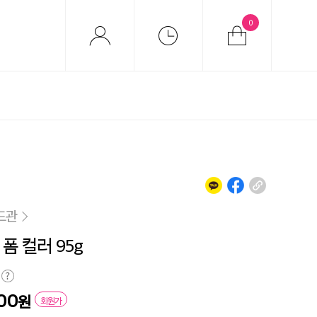
0
드관
폼 컬러 95g
00
원
회원가