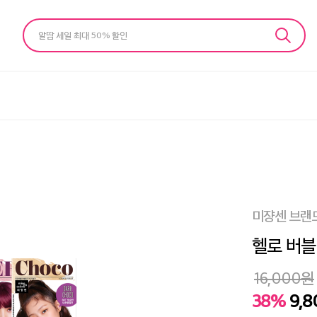
알땀 세일 최대 50% 할인
미쟝센 브랜
헬로 버블 
16,000
원
38%
9,8