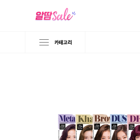
카테고리
본
검
메
문
색
뉴
바
바
바
로
로
로
가
가
가
기
기
기