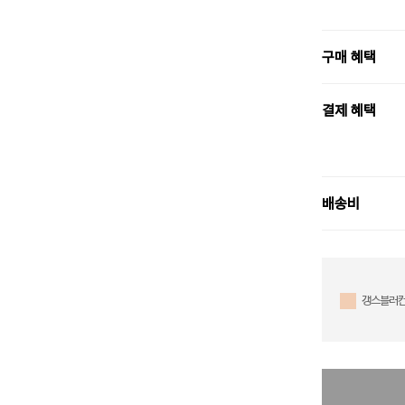
구매 혜택
결제 혜택
배송비
갱스블러컨