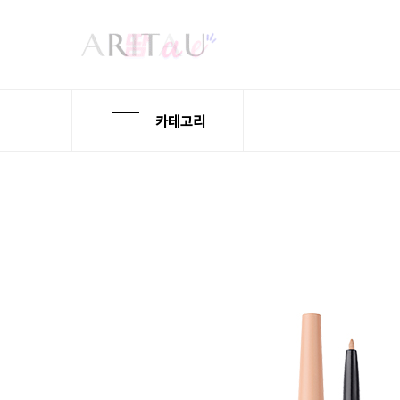
카테고리
본
검
메
문
색
뉴
바
바
바
로
로
로
가
가
가
기
기
기