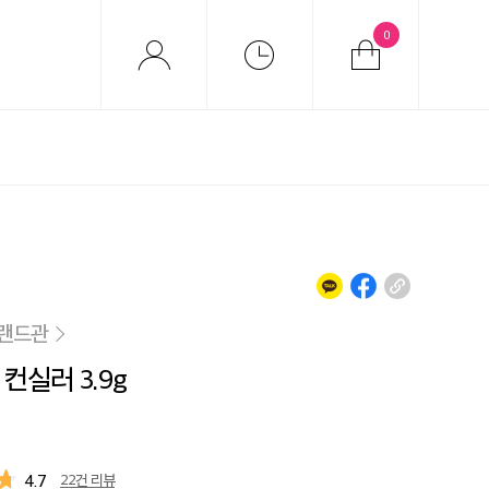
0
브랜드관
컨실러 3.9g
4.7
22건 리뷰