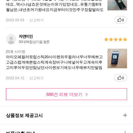
어텀
뮬리
데요..역시나넘죠은것에는이유가있었네요..유통기함8개
월남은,내년초꺼가왔네요지금부터이것만주구장찰발라도
기한내에다쓸수있을지!!너무마니세일하는것은한번더생
각해보고사야겠습니다ㅠ
2022.05.03
신고하기
0
COLOR FIT LIPSTICK
자연미인
50대/복합성/가을 웜톤
컬러핏 립스틱
20호 사이렌
아이오페컬러핏립스틱20사이렌와우컬러너무너무예쁘고
고급스럽게예쁜립스틱계속장바구니에넣어두고계속미루
고미루어두었던탐났던사이렌보기에도너무예쁘지만발림
도너무좋구요저는개인적으로너무너무마음에듭니다아이
오페짱
2022.04.12
신고하기
0
686건 리뷰 더보기
상품정보 제공고시