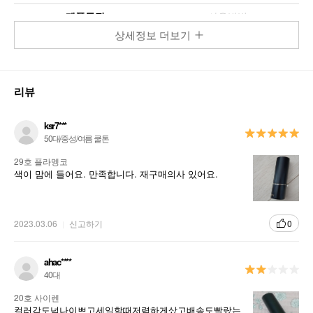
제품특징
사용방법
상세정보 더보기
20호 사이
29호 플라
30호 클래
34호 스파
리뷰
렌
멩코
식 레드
이스
ksr7***
50대/중성/여름 쿨톤
25호 핫핑
27호 글램
28호 하쉬
29호 플라멩코
크
로즈
버건디
색이 맘에 들어요. 만족합니다. 재구매의사 있어요.
2023.03.06
신고하기
0
21호 자몽
24호 코랄
에이드
블러썸
ahac****
40대
20호 사이렌
31호 컬러
33호 핑크
컬러감도넘나이쁘고세일할때저렴하게샀고배송도빨랐는