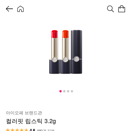
아이오페 브랜드관
컬러핏 립스틱 3.2g
4.8
689건 리뷰