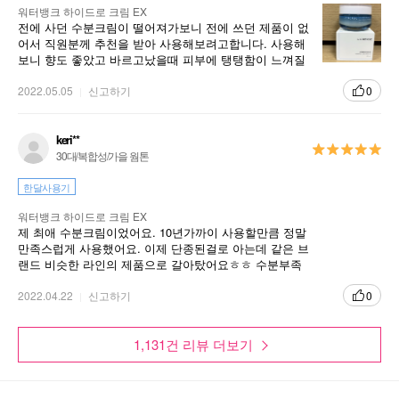
워터뱅크 하이드로 크림 EX
전에 사던 수분크림이 떨어져가보니 전에 쓰던 제품이 없
어서 직원분께 추천을 받아 사용해보려고합니다. 사용해
보니 향도 좋았고 바르고났을때 피부에 탱탱함이 느껴질
Video
정도로 흡수가 좋았습니다. 마음에 들어요 다음에 또 재구
매할께요
2022.05.05
신고하기
0
#MoistureToPower
keri**
30대/복합성/가을 웜톤
한달사용기
워터뱅크 하이드로 크림 EX
제 최애 수분크림이었어요. 10년가까이 사용할만큼 정말
만족스럽게 사용했어요. 이제 단종된걸로 아는데 같은 브
랜드 비슷한 라인의 제품으로 갈아탔어요ㅎㅎ 수분부족
지성피부에 좋은 수분크림이고 무겁지 않게 잘 발리고 촉
촉한 수분크림이에요~
2022.04.22
신고하기
0
1,131건 리뷰 더보기