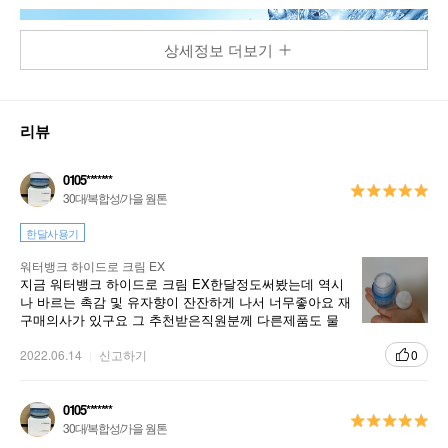
상세정보 더보기
리뷰
0105*******
30대/복합성/가을 웜톤
보습 그 이상을 선사해 줄
한달사용기
Water Bank Hydro Cream EX
워터뱅크 하이드로 크림 EX
지금 워터뱅크 하이드로 크림 EX한달정도써봤는데 역시
25년간의 보습 연구를 통해 탄생한,
나 바르는 촉감 및 유자향이 잔잔하게 나서 너무좋아요 재
라네즈 워터뱅크 크림 이엑스
구매의사가 있구요 그 추천받은직원분께 다른제품도 물
어보고싶네요ㅎㅎ 앞으로도 자주이용하겠습니다
2022.06.14
신고하기
0
베지터블에서 추출한 그린 미네랄 워터의 수분 충
전으로
수분감 넘치고 맑게 빛나는 피부를 선사하는 수분
0105*******
·보습 크림
30대/복합성/가을 웜톤