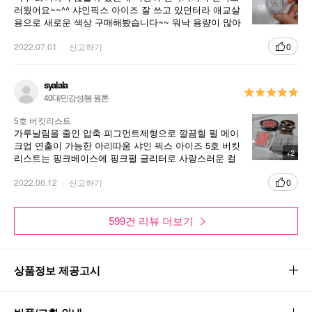
러웠어요~~^^ 샤인픽스 아이즈 잘 쓰고 있던터라 애교살
용으로 새로운 색상 구매해봤습니다~~ 워낙 용량이 많아
서 정말 오래 쓸 수 있을거 같아요 ㅎㅎ
2022.07.01
신고하기
0
syalala
40대/민감성/봄 웜톤
5호 버킷리스트
가루날림을 줄인 압축 피그먼트제형으로 깔끔힐 펄 메이
크업 연출이 가능한 아리따움 샤인 픽스 아이즈 5호 버킷
+2
리스트는 핑크베이스에 핑크펄 글리터로 사랑스러운 컬
러예요. 가볍고 매끄럽게 밀착되어 오랫동안 빛나는 컬러
감을 잘 유지해줘요.
2022.06.12
신고하기
0
599건 리뷰 더보기
상품정보 제공고시