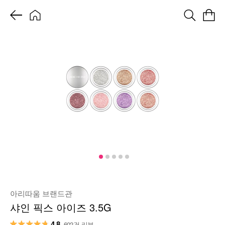
아리따움 브랜드관
샤인 픽스 아이즈 3.5G
4.8
602건 리뷰