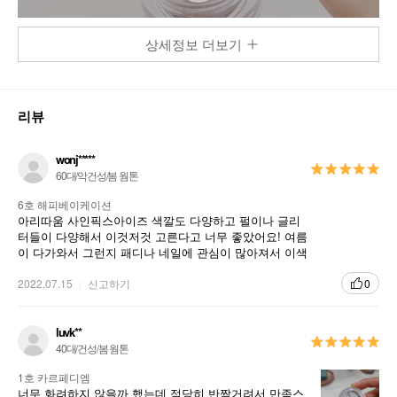
상세정보 더보기
리뷰
상품정보를
확대
해서 볼 수 있어요
wonj*****
60대/악건성/봄 웜톤
6호 해피베이케이션
아리따움 사인픽스아이즈 색깔도 다양하고 펄이나 글리
터들이 다양해서 이것저것 고른다고 너무 좋았어요! 여름
이 다가와서 그런지 패디나 네일에 관심이 많아져서 이색
깔 저색깔 많이 다양하게 골라봤네요 너무 이뻐요 ^^
2022.07.15
신고하기
0
luvk**
40대/건성/봄 웜톤
1호 카르페디엠
너무 화려하지 않을까 했는데 적당히 반짝거려서 만족스