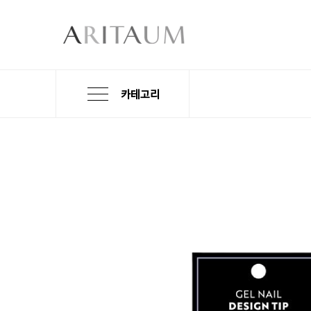
카테고리
본
검
메
문
색
뉴
바
바
바
로
로
로
가
가
가
기
기
기