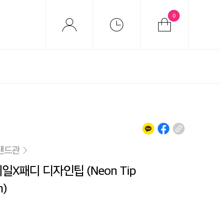
0
랜드관
일X패디 디자인팁 (Neon Tip
n)