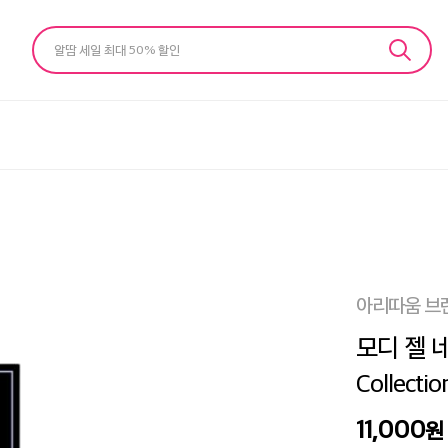
알땀 세일 최대 50% 할인
아리따움 브
모디 젤 네
Collectio
11,000
원