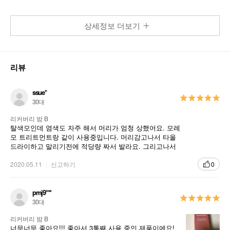
상세정보 더보기
리뷰
ssue*
30대
리커버리 밤 B
탈색모인데 염색도 자주 해서 머리가 엄청 상했어요. 모레
모 트리트먼트랑 같이 사용중입니다. 머리감고나서 타올
드라이하고 말리기전에 적당량 짜서 발라요. 그리고나서
말리면 머리가 많이 차분해집니다. 고데기 할때 컬도 깔끔
하게 나오는 느낌이에요
2020.05.11
신고하기
0
pmj9***
30대
리커버리 밤 B
너무너무 좋아요!!! 좋아서 3통째 사용 중인 제품이에요!