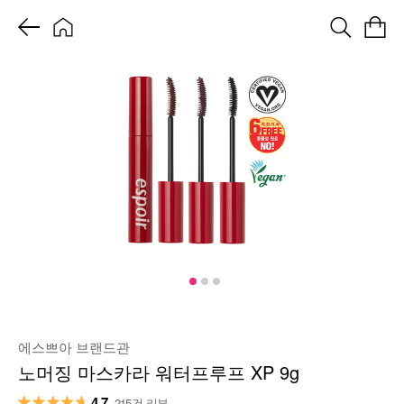
에스쁘아 브랜드관
노머징 마스카라 워터프루프 XP 9g
4.7
215건 리뷰