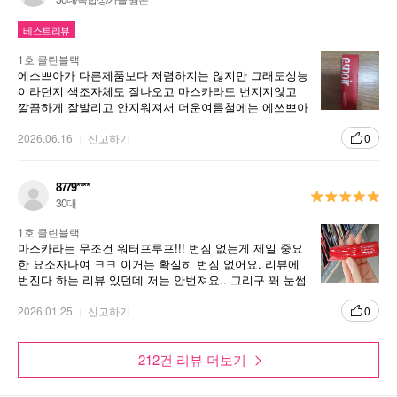
번바르면 자연스러운 연출이,덧바를수록 선명해지고 컬
이살아나요.클렌징도 잘되네요.
베스트리뷰
1호 클린블랙
에스쁘아가 다른제품보다 저렴하지는 않지만 그래도성능
이라던지 색조자체도 잘나오고 마스카라도 번지지않고
깔끔하게 잘발리고 안지워져서 더운여름철에는 에쓰쁘아
마스카라가 최고로 좋아요 아무리 워터프루프마스카라가
있어도 유분이나 땀을 흘리게되면 눈밑에 팬데가 생겨 고
2026.06.16
신고하기
0
민이었는데 에스쁘아제품은 전혀 번지거나 뭉치는거없이
속뉸썹컬을 올려주고 지속력이좋아요 요즘에는 여름이고
땀흘다보니 물에도강한마스카라필요했는데 드디어 찿았
8779****
어요
30대
1호 클린블랙
마스카라는 무조건 워터프루프!!! 번짐 없는게 제일 중요
한 요소자나여 ㅋㅋ 이거는 확실히 번짐 없어요. 리뷰에
번진다 하는 리뷰 있던데 저는 안번져요.. 그리구 꽤 눈썹
도 잘 올라가내요^^
2026.01.25
신고하기
0
212건 리뷰 더보기