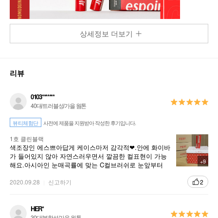
상세정보 더보기
리뷰
0103*******
40대/트러블성/가을 웜톤
뷰티체험단
사전에 제품을 지원받아 작성한 후기입니다.
1호 클린블랙
색조장인 에스쁘아답게 케이스마저 감각적❤.안에 화이바
가 들어있지 않아 자연스러우면서 깔끔한 컬표현이 가능
+9
해요.아시아인 눈매곡률에 맞는 C컬브러쉬로 눈앞부터
눈끝 숨어있는 속눈썹까지 놓치지않고 쉽게 바르기에 좋
을뿐 아니라,뒤집어서 언더부분에 바르기도 짱👍밀착판
2020.09.28
신고하기
2
상파우더가 속눈썹에 촥 밀착되어 한올한올 섬세하게 발
려요.땀과 물,유분기에 강한 워터&amp;amp;스머지프루
프의 슈퍼프루프로 번짐없는건 물론.경량텍스쳐로 쳐짐
HER*
없이 지속되어 좋아요.눈피로감이 덜해 좋았어요.원콧 한
30대/복합성/가을 웜톤