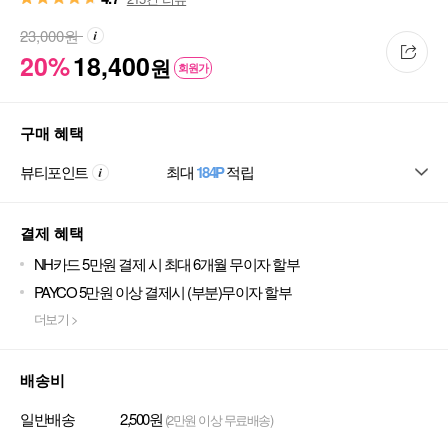
23,000
원
20%
18,400
원
회원가
구매 혜택
뷰티포인트
최대
184P
적립
결제 혜택
NH카드 5만원 결제 시 최대 6개월 무이자 할부
PAYCO 5만원 이상 결제시 (부분)무이자 할부
더보기 >
배송비
일반배송
2,500원
(2만원 이상 무료배송)