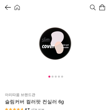
아리따움 브랜드관
슬림커버 컬러팟 컨실러 6g
4.7
17건 리뷰