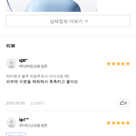
상세정보 더보기
리뷰
kj08**
40대/복합성/봄 웜톤
워터뱅크 블루 히알루로닉 아이크림 AD
피부에 수분을 채워줘서 촉촉하고 좋아요
2026.06.05
신고하기
0
kje1***
30대/민감성/봄 웜톤
한달사용기