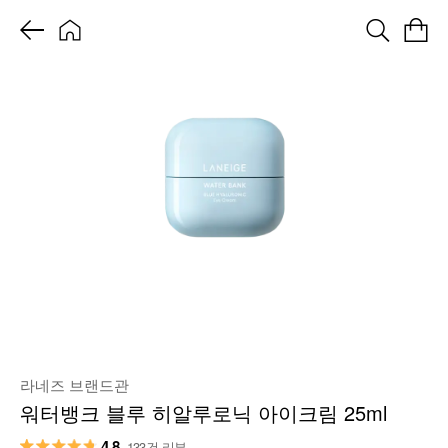
라네즈 브랜드관
워터뱅크 블루 히알루로닉 아이크림 25ml
4.8
133건 리뷰