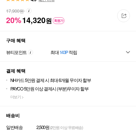
17,900
원
20%
14,320
원
회원가
구매 혜택
뷰티포인트
최대
143P
적립
결제 혜택
NH카드 5만원 결제 시 최대 6개월 무이자 할부
PAYCO 5만원 이상 결제시 (부분)무이자 할부
더보기 >
배송비
일반배송
2,500원
(2만원 이상 무료배송)