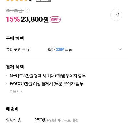
28,000
원
15%
23,800
원
회원가
구매 혜택
뷰티포인트
최대
238P
적립
결제 혜택
NH카드 5만원 결제 시 최대 6개월 무이자 할부
PAYCO 5만원 이상 결제시 (부분)무이자 할부
더보기 >
배송비
일반배송
2,500원
(2만원 이상 무료배송)