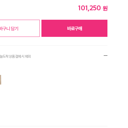
101,250
원
바구니 담기
바로구매
오늘도착 상품 결제
시 제외