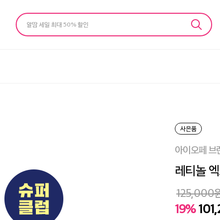
알땀 세일 최대 50% 할인
사은품
아이오페 브
레티놀 엑
125,000
19%
101