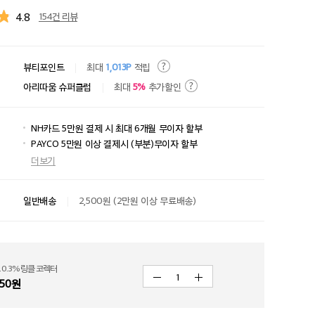
4.8
154건 리뷰
뷰티포인트
최대
1,013P
적립
아리따움 슈퍼클럽
최대
5%
추가할인
NH카드 5만원 결제 시 최대 6개월 무이자 할부
PAYCO 5만원 이상 결제시 (부분)무이자 할부
더보기
일반배송
2,500원 (2만원 이상 무료배송)
0.3% 링클 코렉터
1
250
원