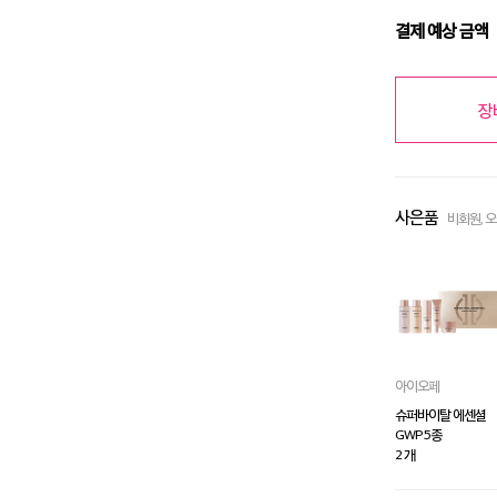
결제 예상 금액
장
사은품
비회원, 
아이오페
슈퍼바이탈 에센셜
GWP 5종
2 개