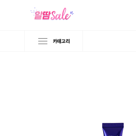
카테고리
본
검
메
문
색
뉴
바
바
바
로
로
로
가
가
가
기
기
기