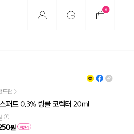
0
랜드관
스퍼트 0.3% 링클 코렉터 20ml
원
,250
원
회원가