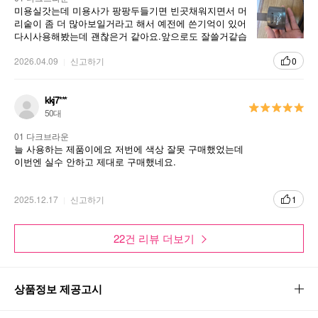
미용실갓는데 미용사가 팡팡두들기면 빈곳채워지면서 머
리숱이 좀 더 많아보일거라고 해서 예전에 쓴기억이 있어
다시사용해봤는데 괜찮은거 같아요.앞으로도 잘쓸거같습
니다.재구매의향있고 왕추천
2026.04.09
신고하기
0
kkj7***
50대
01 다크브라운
늘 사용하는 제품이에요 저번에 색상 잘못 구매했었는데
이번엔 실수 안하고 제대로 구매했네요.
2025.12.17
신고하기
1
22건 리뷰 더보기
상품정보 제공고시