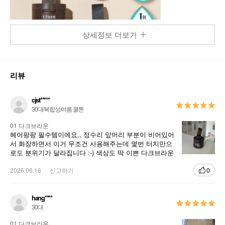
상세정보 더보기
리뷰
cjst*****
30대/복합성/여름 쿨톤
01 다크브라운
헤어팡팡 필수템이에요,, 정수리 앞머리 부분이 비어있어
서 화장하면서 이거 무조건 사용해주는데 몇번 터치만으
로도 분위기가 달라집니다 :-) 색상도 딱 이쁜 다크브라운
이라 머리색과 잘 맞아요~~
2026.06.16
신고하기
0
hang****
30대
01 다크브라운