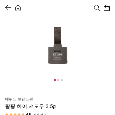
에뛰드 브랜드관
팡팡 헤어 섀도우 3.5g
4.8
25건 리뷰