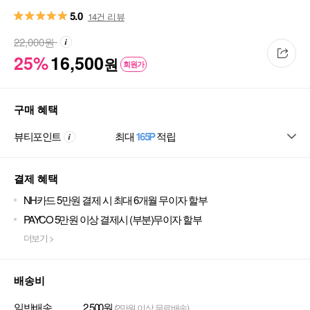
5.0
14건 리뷰
22,000
원
25%
16,500
원
회원가
구매 혜택
뷰티포인트
최대
165P
적립
결제 혜택
NH카드 5만원 결제 시 최대 6개월 무이자 할부
PAYCO 5만원 이상 결제시 (부분)무이자 할부
더보기 >
배송비
일반배송
2,500원
(2만원 이상 무료배송)