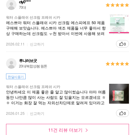
cty0*****
70대
워터 스플래쉬 선크림 프레쉬 시카
에스쁘아 워터 스플래쉬 시카 선크림 에스피에프 50 제품
구매해 보앗습니다. 에스쁘아 색조 제품들 너무 좋아서 항
상 구매하는데 선크림도 ㅜ천 받아서 이번에 사용해 보려
고 사게 되엇습니다.
2026.02.11
신고하기
0
루나러브굿
20대/복합성/봄 웜톤
한달사용기
워터 스플래쉬 선크림 프레쉬 시카
안녕하세요 이 제품 좋은 줄 알고 많이썼습니다 아마 여름
동안 나만큼 많이 사는 사람도 잘 있을지는 모르겠네요 ㅎ
ㅎ 이거는 화장 잘 먹는 자외선차단제로 알려져 있더라고
요 그런데 냄새는 좀 ㅎㅎ 안좋았어요 똥냄새 나서 저는
분홍색으로 살게요
2026.01.25
신고하기
0
11건 리뷰 더보기