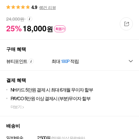
4.9
65건 리뷰
24,000
원
25%
18,000
원
회원가
구매 혜택
뷰티포인트
최대
180P
적립
결제 혜택
NH카드 5만원 결제 시 최대 6개월 무이자 할부
PAYCO 5만원 이상 결제시 (부분)무이자 할부
더보기 >
배송비
일반배송
2,500원
(2만원 이상 무료배송)