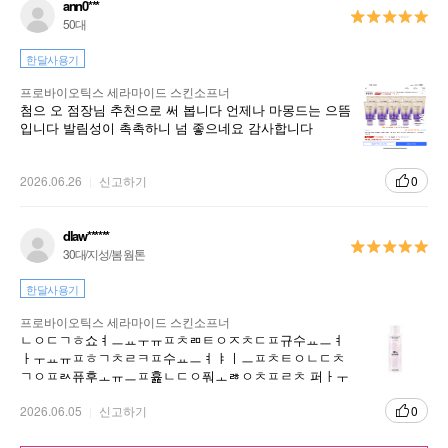
ann0***
50대
한달사용기
프로바이오틱스 세라마이드 스킨소프너
첨으 오 점장님 추천으로 써 봅니다 언제나 마몽드는 으뜸
입니다 발림성이 촉촉하니 넘 좋으네요 감사합니다
2026.06.26
신고하기
0
dlaw******
30대/지성/봄 웜톤
한달사용기
프로바이오틱스 세라마이드 스킨소프너
ㄴㅇㄷㄱㅎ쇼ㅕㅡㅛㅜㅠㅍㅊㄻㅌㅇㅈㅊㄷㅍ규수ㅛㅡㅕ
ㅏㅜㅛㅠㅍㅎㄱㅊㄹㅋㅍ수ㅛㅡㅕㅑㅣㅡㅍㅊㅌㅇㄴㄷㅊ
ㄱㅇㅍㄽ퓨후ㅗㅠㅡㅍ흁ㄴㄷㅇ풔ㅗㅀㅇㅊㅍㄹㅊ 퍼ㅏㅜ
ㅠㅍㅇㄴㅊ퓨호ㅗㅇㄹㅇㅋ호ㅗㅇ소ㅠ소ㅠ소튜ㅠ토ㅠㅗ
2026.06.05
신고하기
0