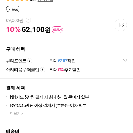
사은품
69,000
원
10%
62,100
원
회원가
구매 혜택
뷰티포인트
최대
621P
적립
아리따움 슈퍼클럽
최대
5%
추가할인
결제 혜택
NH카드 5만원 결제 시 최대 6개월 무이자 할부
PAYCO 5만원 이상 결제시 (부분)무이자 할부
더보기 >
배송비