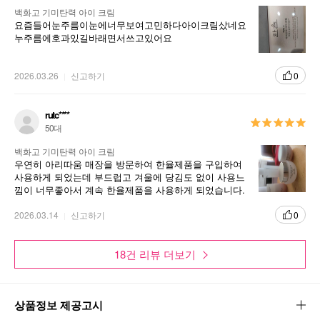
백화고 기미탄력 아이 크림
요즘들어눈주름이눈에너무보여고민하다아이크림샀네요
누주름에호과있길바래면서쓰고있어요
2026.03.26
신고하기
0
rutc****
50대
백화고 기미탄력 아이 크림
우연히 아리따움 매장을 방문하여 한율제품을 구입하여
사용하게 되었는데 부드럽고 겨울에 당김도 없이 사용느
낌이 너무좋아서 계속 한율제품을 사용하게 되었습니다.
매장 직원의 친절함과 추가로 주는서비스도 좋아서 계속
구매하여 사용하고 있습니다.
2026.03.14
신고하기
0
18건 리뷰 더보기
상품정보 제공고시