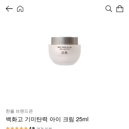
한율 브랜드관
백화고 기미탄력 아이 크림 25ml
4.9
21건 리뷰