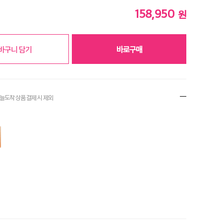
158,950
원
바구니 담기
바로구매
오늘도착 상품 결제
시 제외