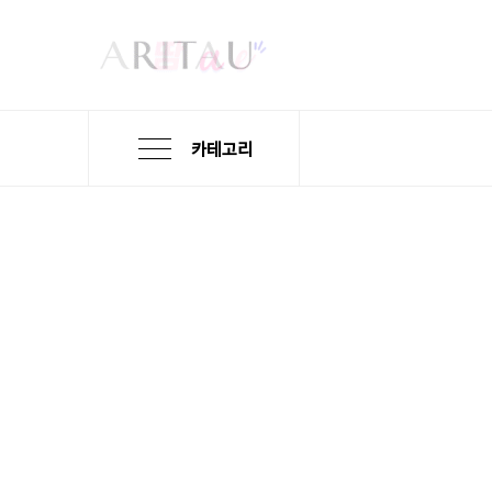
카테고리
본
검
메
문
색
뉴
바
바
바
로
로
로
가
가
가
기
기
기