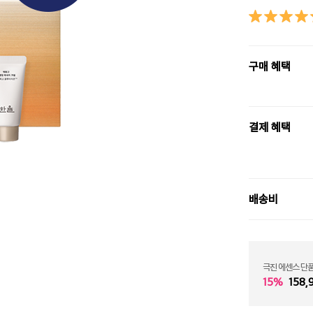
구매 혜택
결제 혜택
배송비
극진 에센스 단품
15%
158,