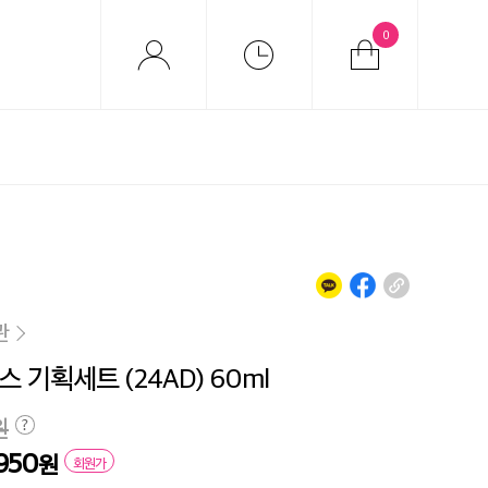
0
관
 기획세트 (24AD) 60ml
원
,950
원
회원가