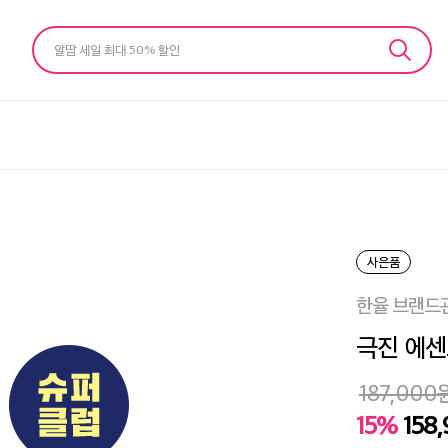
알땀 세일 최대 50% 할인
사은품
한율 브랜드
극진 에센스
187,000
15%
158