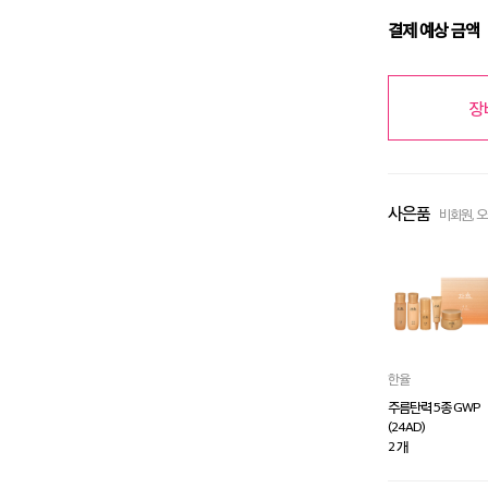
결제 예상 금액
장
사은품
비회원, 
한율
주름탄력 5종 GWP
(24AD)
2 개