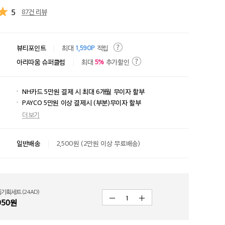
5
87건 리뷰
뷰티포인트
최대
1,590P
적립
아리따움 슈퍼클럽
최대
5%
추가할인
NH카드 5만원 결제 시 최대 6개월 무이자 할부
PAYCO 5만원 이상 결제시 (부분)무이자 할부
더보기
일반배송
2,500원 (2만원 이상 무료배송)
기획세트 (24AD)
1
950
원