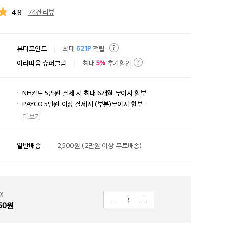
4.8
74건 리뷰
뷰티포인트
최대
621P
적립
아리따움 슈퍼클럽
최대
5%
추가할인
NH카드 5만원 결제 시 최대 6개월 무이자 할부
PAYCO 5만원 이상 결제시 (부분)무이자 할부
더보기
일반배송
2,500원 (2만원 이상 무료배송)
)
1
50
원