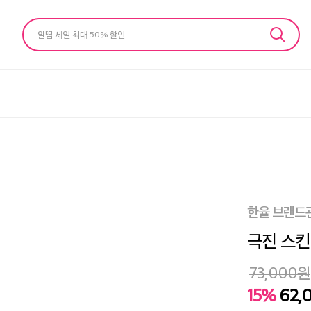
알땀 세일 최대 50% 할인
한율 브랜드
극진 스킨 (
73,000
원
15%
62,