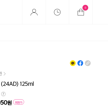
0
관
24AD) 125ml
050
원
회원가