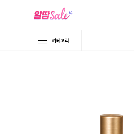
카테고리
본
검
메
문
색
뉴
바
바
바
로
로
로
가
가
가
기
기
기