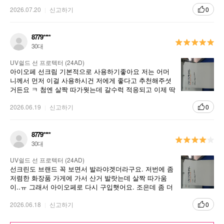
점이 단점이 되기도 하는 것 같아요. 예전엔 느끼지 못했
는데 다른 후기를 보니 예전보다 묽어서 뚜껑에 흘러나온
2026.07.20
신고하기
0
다고 했는데 이게 단점이라면 단점일 수 있네요. 그래서
뚜껑이 위로 가게 세워 두어요~^^
8779****
30대
UV쉴드 선 프로텍터 (24AD)
아이오페 선크림 기본적으로 사용하기좋아요 저는 어머
니께서 먼저 이걸 사용하시건 저에게 좋다고 추천해주셧
거든요 ㅋ 첨엔 살짝 따가웟는데 갈수럭 적응되고 이제 딱
조아요 ㅋ 유분감 살짝 잇어요
2026.06.19
신고하기
0
8779****
30대
UV쉴드 선 프로텍터 (24AD)
선크린도 브랜드 꼭 보면서 발라야겟더라구요. 저번에 좀
저렴한 화장품 가게에 가서 산거 발랏는데 살짝 따가움
이..ㅠ 그래서 아이오페로 다시 구입햇어요. 조은데 좀 더
가벼운 제형이면 좋겟어요
2026.06.18
신고하기
0