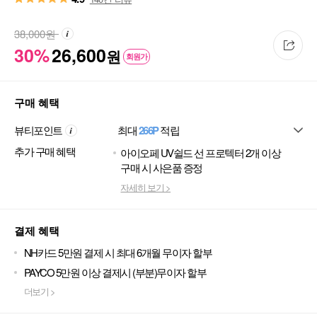
38,000
원
30%
26,600
원
회원가
구매 혜택
뷰티포인트
최대
266P
적립
추가 구매 혜택
아이오페 UV쉴드 선 프로텍터 2개 이상
구매 시 사은품 증정
자세히 보기 >
결제 혜택
NH카드 5만원 결제 시 최대 6개월 무이자 할부
PAYCO 5만원 이상 결제시 (부분)무이자 할부
더보기 >