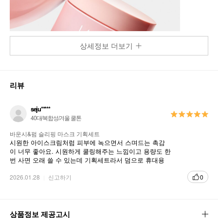
상세정보 더보기
리뷰
seju*****
40대/복합성/겨울 쿨톤
바운시&펌 슬리핑 마스크 기획세트
시원한 아이스크림처럼 피부에 녹으면서 스며드는 촉감
이 너무 좋아요. 시원하게 쿨링해주는 느낌이고 용량도 한
번 사면 오래 쓸 수 있는데 기획세트라서 덤으로 휴대용
샘플까지 챙겨주네요. 슬리핑 마스크 중에서는 가장 마음
에 듭니다.
2026.01.28
신고하기
0
상품정보 제공고시