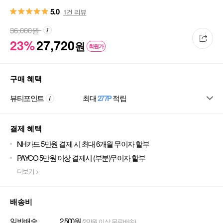
5.0
1건 리뷰
36,000
원
23%
27,720
원
회원가
구매 혜택
뷰티포인트
최대
277P
적립
결제 혜택
NH카드 5만원 결제 시 최대 6개월 무이자 할부
PAYCO 5만원 이상 결제시 (부분)무이자 할부
더보기 >
배송비
일반배송
2,500원
(2만원 이상 무료배송)