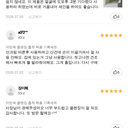
쉽지 않네요. 이 제품은 얼굴에 도포후 ,2분 기다렸다 사
용하라 하였는데 바로 거품내어 세안을 하여도 좋습니다.
느낌도 보송보송하고 세안 후 당김도 없는 것 같아요. 용
기의 빛깔도 쑥색이라 왠지 마음의 안정감도 드네요.
2026.07.30
신고하기
0
a072***
40대
어린쑥 클렌징 흡착 팩폼 기획세트
선크림 바른후 사용하려고 산건데 손이 미끌거려서 잘 사
용 안해요. 집에 있는거 그냥 사용합니다. 씻고나면 건조
해서 빠르게 뭘 발라줘야해요. 그게 흠입니다. 다시 구매
의사는 없어요.
2026.07.22
신고하기
0
장미혜
50대
어린쑥 클렌징 흡착 팩폼 기획세트
사장님이 권해주셨어요 너무 부드럽고 클렌징이 잘 되요
감사합니다. 또 방문 할께요~^^
2026.05.26
신고하기
0