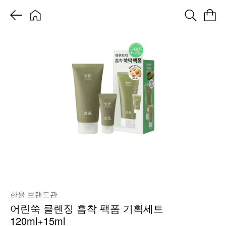
한율 브랜드관
어린쑥 클렌징 흡착 팩폼 기획세트
120ml+15ml