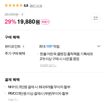
4.8
28건 리뷰
28,000
원
29%
19,880
원
회원가
구매 혜택
뷰티포인트
최대
199P
적립
추가 구매 혜택
한율 어린쑥 클렌징 흡착팩폼 기획세트
2개 이상 구매 시 사은품 증정
자세히 보기 >
결제 혜택
NH카드 5만원 결제 시 최대 6개월 무이자 할부
PAYCO 5만원 이상 결제시 (부분)무이자 할부
더보기 >