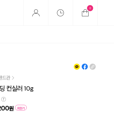
0
랜드관
딩 컨실러 10g
200
원
회원가