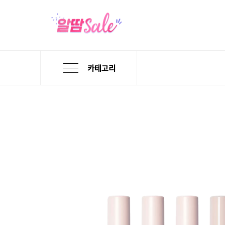
카테고리
본
검
메
문
색
뉴
바
바
바
로
로
로
가
가
가
기
기
기