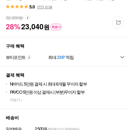
10ml
5.0
17건 리뷰
32,000
원
28%
23,040
원
회원가
구매 혜택
뷰티포인트
최대
230P
적립
결제 혜택
NH카드 5만원 결제 시 최대 6개월 무이자 할부
PAYCO 5만원 이상 결제시 (부분)무이자 할부
더보기 >
배송비
일반배송
2,500원
(2만원 이상 무료배송)