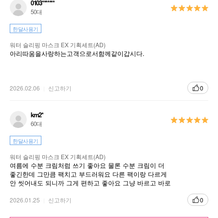
0103*******
50대
한달사용기
워터 슬리핑 마스크 EX 기획세트(AD)
아리따움을사랑하는고객으로서함께같이갑시다.
2026.02.06
신고하기
0
km2*
60대
한달사용기
워터 슬리핑 마스크 EX 기획세트(AD)
여름에 수분 크림처럼 쓰기 좋아요 물론 수분 크림이 더
좋긴한데 그만큼 팩치고 부드러워요 다른 팩이랑 다르게
안 씻어내도 되니까 그게 편하고 좋아요 그냥 바르고 바로
주무시면 됩니다
2026.01.25
신고하기
0