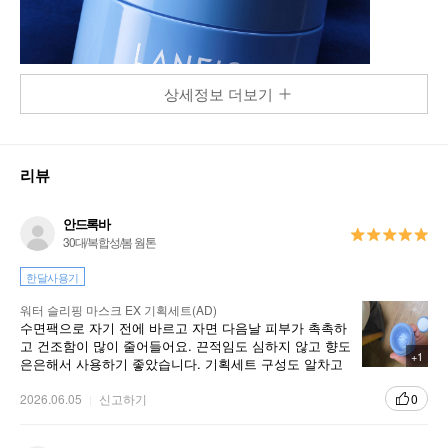
상세정보 더보기
리뷰
안드록바
30대/복합성/봄 웜톤
한달사용기
워터 슬리핑 마스크 EX 기획세트(AD)
수면팩으로 자기 전에 바르고 자면 다음날 피부가 촉촉하
고 건조함이 많이 줄어들어요. 끈적임도 심하지 않고 향도
+1
은은해서 사용하기 좋았습니다. 기획세트 구성도 알차고
보습력이 좋아 꾸준히 사용할 생각입니다.
2026.06.05
신고하기
0