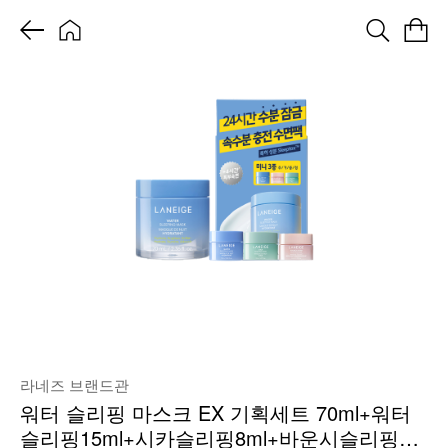
라네즈 브랜드관
워터 슬리핑 마스크 EX 기획세트 70ml+워터
슬리핑15ml+시카슬리핑8ml+바운시슬리핑