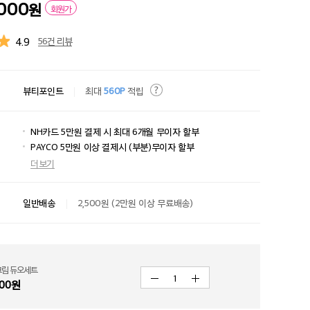
,000
원
회원가
4.9
56건 리뷰
뷰티포인트
최대
560P
적립
NH카드 5만원 결제 시 최대 6개월 무이자 할부
PAYCO 5만원 이상 결제시 (부분)무이자 할부
더보기
일반배송
2,500원 (2만원 이상 무료배송)
크림 듀오세트
1
00
원