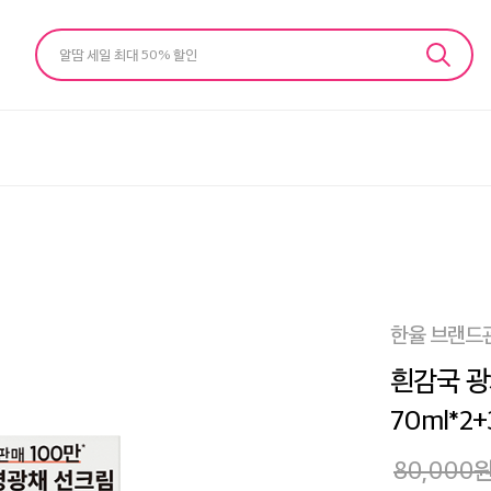
알땀 세일 최대 50% 할인
한율 브랜드
흰감국 광
70ml*2+
80,000