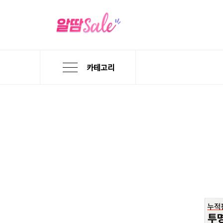
카테고리
본
검
메
문
색
뉴
바
바
바
로
로
로
가
가
가
기
기
기