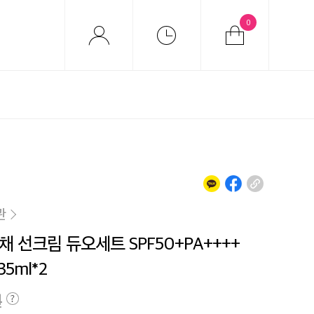
0
관
채 선크림 듀오세트 SPF50+PA++++
35ml*2
원