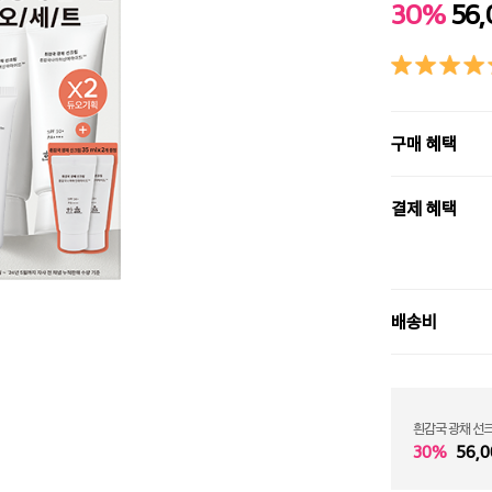
30%
56
구매 혜택
결제 혜택
배송비
흰감국 광채 선
30%
56,0