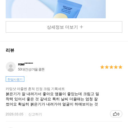
상세정보 더보기
리뷰
rose********
50대/건성/겨울 쿨톤
한달사용기
카밍샷 아줄렌 흔적 진정 크림 기획세트
붉은기가 잘 내려가서 좋아요 앰플이 좋았는데 크림고 밀
착력 있어서 좋은 것 같네요 특히 날씨 더울때는 엄청 잘
썼어요 확실히 붉은기가 내려가야 얼굴이 하얘보이는 것
같아요 앰플이랑 같이 써버세요
2026.03.05
신고하기
0