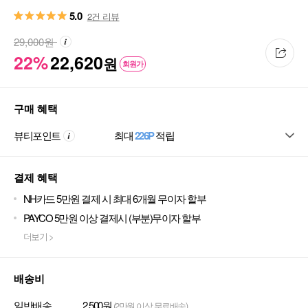
5.0
2건 리뷰
29,000
원
22%
22,620
원
회원가
구매 혜택
뷰티포인트
최대
226P
적립
결제 혜택
NH카드 5만원 결제 시 최대 6개월 무이자 할부
PAYCO 5만원 이상 결제시 (부분)무이자 할부
더보기 >
배송비
일반배송
2,500원
(2만원 이상 무료배송)