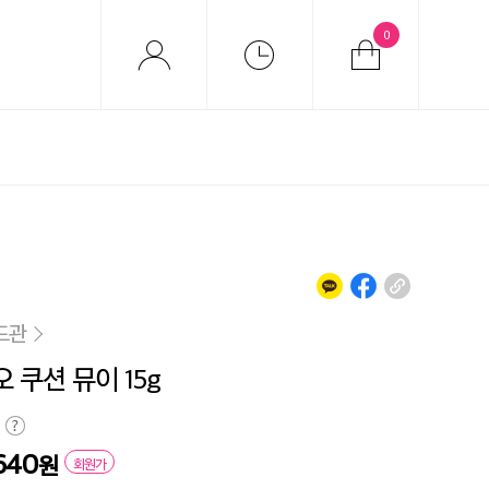
0
드관
오 쿠션 뮤이 15g
640
원
회원가