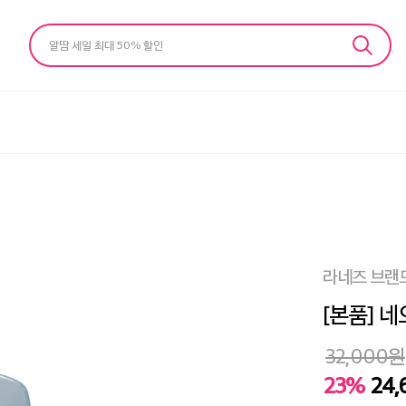
알땀 세일 최대 50% 할인
라네즈 브랜
[본품] 네
32,000
원
23%
24,