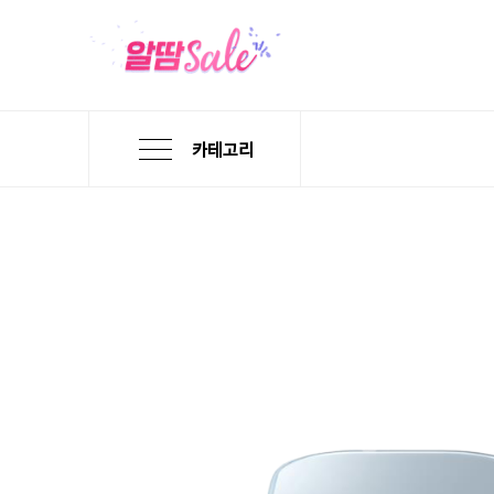
카테고리
본
검
메
문
색
뉴
바
바
바
로
로
로
가
가
가
기
기
기