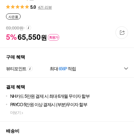
5.0
4건 리뷰
사은품
69,000
원
5%
65,550
원
회원가
구매 혜택
뷰티포인트
최대
656P
적립
결제 혜택
NH카드 5만원 결제 시 최대 6개월 무이자 할부
PAYCO 5만원 이상 결제시 (부분)무이자 할부
더보기 >
배송비