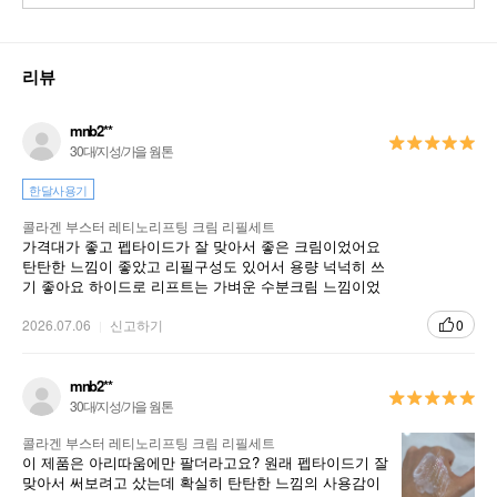
리뷰
mnb2**
30대/지성/가을 웜톤
한달사용기
콜라겐 부스터 레티노리프팅 크림 리필세트
가격대가 좋고 펩타이드가 잘 맞아서 좋은 크림이었어요
탄탄한 느낌이 좋았고 리필구성도 있어서 용량 넉넉히 쓰
기 좋아요 하이드로 리프트는 가벼운 수분크림 느낌이었
다면 이 제품은 레티놀 쓰면서 회복용으로 같이 쓰기 좋더
라고요
2026.07.06
신고하기
0
mnb2**
30대/지성/가을 웜톤
콜라겐 부스터 레티노리프팅 크림 리필세트
이 제품은 아리따움에만 팔더라고요? 원래 펩타이드기 잘
맞아서 써보려고 샀는데 확실히 탄탄한 느낌의 사용감이