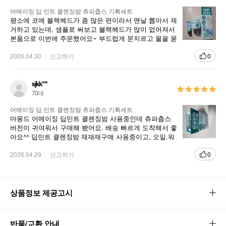
어메이징 딥 민트 클렌징밤 츄파춥스 기획세트
평소에 코에 블랙헤드가 좀 많은 편이라서 맨날 뽑아서 제
거하고 있는데, 샘플로 써보고 블랙헤드가 많이 없어져서
본품으로 이번에 주문했어요~ 부드럽게 문지르고 물을 묻
혀서 롤링만 해주었더니 블랙헤드가 싹 없어져서 너무 신
기해요
2026.04.30
신고하기
0
sjkk***
70대
어메이징 딥 민트 클렌징밤 츄파춥스 기획세트
마몽드 어메이징 딥민트 클렌징밤 사용중인데 츄파춥스
버전이 귀여워서 구매해 봤어요. 배송 빠르게 도착해서 좋
아요^^ 딥민트 클렌징밤 재재재구매 사용중이고, 오일.워
터용 보다 클렌징밤이 깔끔해서 더 좋아요^^
2026.04.29
신고하기
0
상품정보 제공고시
반품/교환 안내