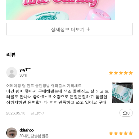
상세정보 더보기
리뷰
yoy1***
30대
어메이징 딥 민트 클렌징밤 츄파춥스 기획세트
이건 평이 좋아서 구매해봤는데 색조 클렌징도 잘 되고 트
러블도 안나서 좋아요~!!! 소량으로 문질문질하고 폼클렌
징까지하면 완벽합니다 ㅎㅎ 만족하고 쓰고 있어요 구매
추천해요~! !
2026.05.10
신고하기
0
ddaahoo
30대/민감성/봄 웜톤