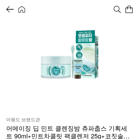
마몽드 브랜드관
어메이징 딥 민트 클렌징밤 츄파춥스 기획세
트 90ml+민트차콜릿 팩클렌저 25g+코칫솔