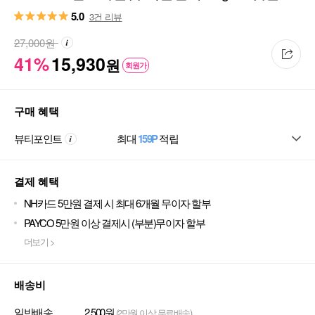
1ea
5.0
3건 리뷰
27,000
원
41%
15,930
원
회원가
구매 혜택
뷰티포인트
최대
159P
적립
결제 혜택
NH카드 5만원 결제 시 최대 6개월 무이자 할부
PAYCO 5만원 이상 결제시 (부분)무이자 할부
더보기 >
배송비
일반배송
2,500원
(2만원 이상 무료배송)