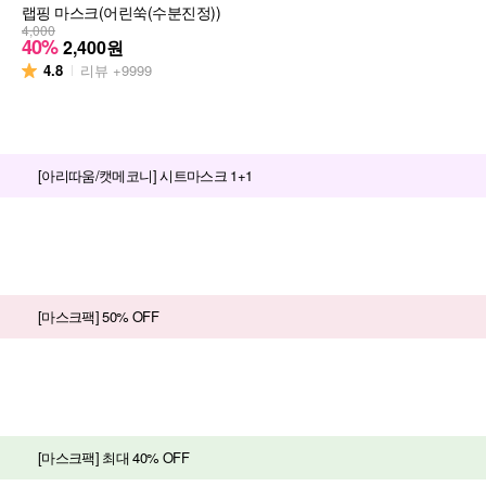
랩핑 마스크(어린쑥(수분진정))
4,000
40%
2,400
원
4.8
리뷰
+9999
[아리따움/캣메코니] 시트마스크 1+1
[마스크팩] 50% OFF
[마스크팩] 최대 40% OFF