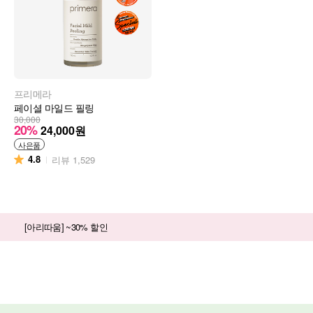
프리메라
페이셜 마일드 필링
30,000
20%
24,000
원
사은품
4.8
리뷰
1,529
[아리따움] ~30% 할인