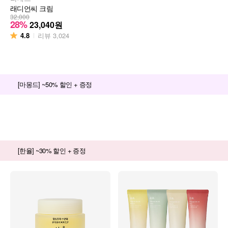
래디언씨 크림
32,000
28%
23,040
원
4.8
리뷰
3,024
[마몽드] ~50% 할인 + 증정
[한율] ~30% 할인 + 증정