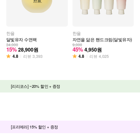
한율
한율
달빛유자 수면팩
자연을 닮은 핸드크림(달빛유자)
34,000
9,000
15%
45%
28,900
원
4,950
원
4.8
4.8
리뷰
3,393
리뷰
4,025
[리리코스] ~20% 할인 + 증정
[프리메라] 15% 할인 + 증정