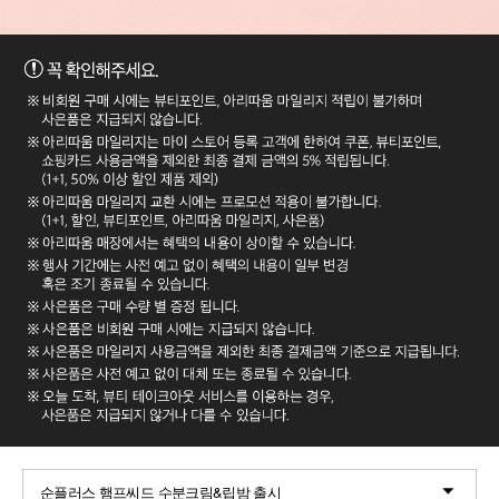
순플러스 햄프씨드 수분크림&립밤 출시