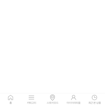
홈
카테고리
스토어모드
마이아리따움
최근 본 상품