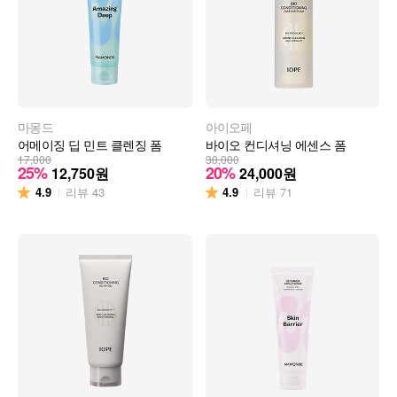
마몽드
아이오페
어메이징 딥 민트 클렌징 폼
바이오 컨디셔닝 에센스 폼
17,000
30,000
25%
20%
12,750
원
24,000
원
4.9
4.9
리뷰
43
리뷰
71