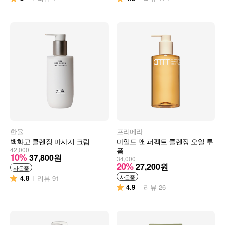
한율
프리메라
백화고 클렌징 마사지 크림
마일드 앤 퍼펙트 클렌징 오일 투
42,000
폼
10%
37,800
원
34,000
20%
27,200
원
사은품
사은품
4.8
리뷰
91
4.9
리뷰
26