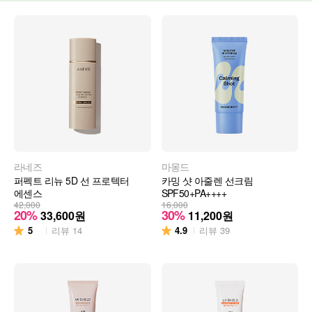
라네즈
마몽드
퍼펙트 리뉴 5D 선 프로텍터
카밍 샷 아줄렌 선크림
에센스
SPF50+PA++++
42,000
16,000
20%
30%
33,600
원
11,200
원
5
4.9
리뷰
14
리뷰
39