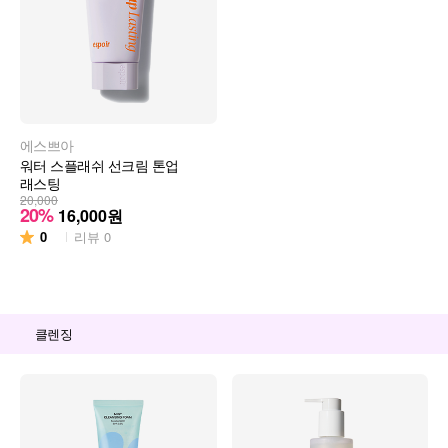
에스쁘아
워터 스플래쉬 선크림 톤업
래스팅
20,000
20%
16,000
원
0
리뷰
0
클렌징