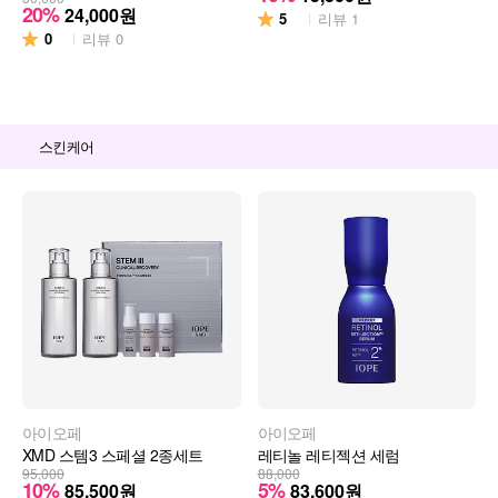
20%
24,000
원
5
리뷰
1
0
리뷰
0
스킨케어
아이오페
아이오페
XMD 스템3 스페셜 2종세트
레티놀 레티젝션 세럼
95,000
88,000
10%
5%
85,500
원
83,600
원