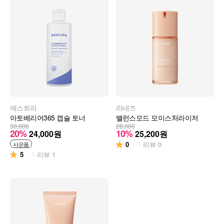
에스트라
라네즈
아토베리어365 캡슐 토너
밸런스모드 모이스처라이저
30,000
28,000
20%
10%
24,000
원
25,200
원
0
리뷰
0
사은품
5
리뷰
1