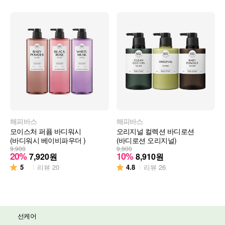
해피바스
해피바스
모이스처 퍼퓸 바디워시
오리지널 컬렉션 바디로션
(바디워시 베이비파우더 )
(바디로션 오리지널)
9,900
9,900
20%
10%
7,920
원
8,910
원
5
4.8
리뷰
20
리뷰
26
선케어