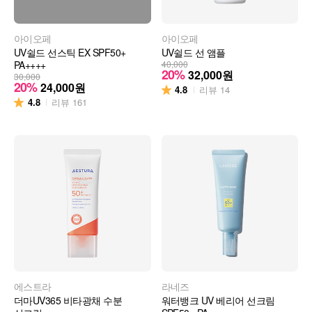
아이오페
아이오페
UV쉴드 선스틱 EX SPF50+
UV쉴드 선 앰플
PA++++
40,000
20%
32,000
원
30,000
20%
24,000
원
4.8
리뷰
14
4.8
리뷰
161
에스트라
라네즈
더마UV365 비타광채 수분
워터뱅크 UV 베리어 선크림