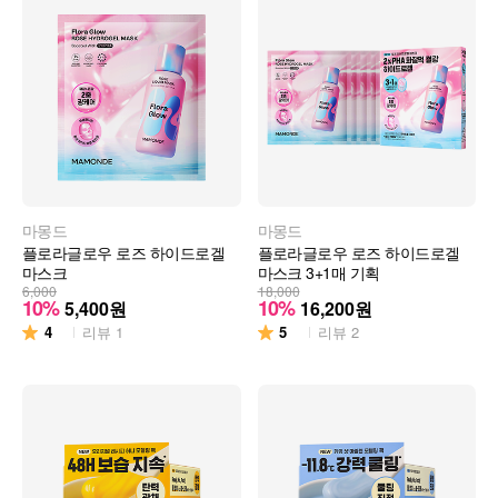
마몽드
마몽드
플로라글로우 로즈 하이드로겔
플로라글로우 로즈 하이드로겔
마스크
마스크 3+1매 기획
6,000
18,000
10%
10%
5,400
원
16,200
원
4
5
리뷰
1
리뷰
2