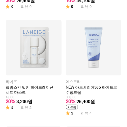
30%
10%
29,400
원
44,100
원
0
0
리뷰
0
리뷰
0
라네즈
에스트라
크림스킨 밀키 하이드레이션
NEW 아토베리어365 하이드로
시트 마스크
수딩크림
4,000
33,000
20%
20%
3,200
원
26,400
원
5
리뷰
2
사은품
5
리뷰
4