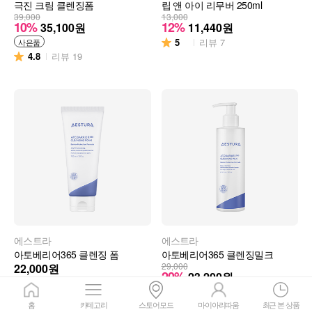
극진 크림 클렌징폼
립 앤 아이 리무버 250ml
39,000
13,000
10%
12%
35,100
원
11,440
원
5
리뷰
7
사은품
4.8
리뷰
19
에스트라
에스트라
아토베리어365 클렌징 폼
아토베리어365 클렌징밀크
29,000
22,000
원
20%
23,200
원
5
리뷰
2
4
리뷰
4
홈
카테고리
스토어모드
마이아리따움
최근 본 상품