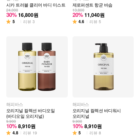
시카 트러블 클리어 바디 미스트
제로퍼센트 항균 바솝
24,000
13,800
30%
20%
16,800
원
11,040
원
5
4.6
리뷰
3
리뷰
5
해피바스
해피바스
오리지널 컬렉션 바디오일
오리지널 컬렉션 바디워시
(바디오일 오리지널)
오리지널
9,900
9,900
10%
10%
8,910
원
8,910
원
4.8
5
리뷰
19
리뷰
8