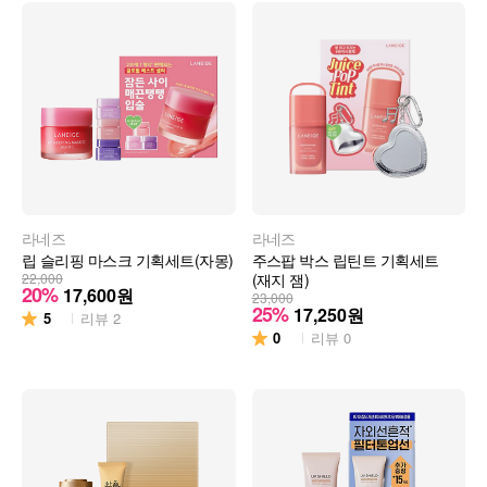
라네즈
라네즈
립 슬리핑 마스크 기획세트(자몽)
주스팝 박스 립틴트 기획세트
22,000
(재지 잼)
20%
17,600
원
23,000
25%
17,250
원
5
리뷰
2
0
리뷰
0