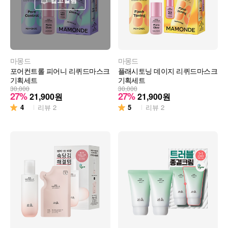
입고알림
마몽드
마몽드
포어컨트롤 피어니 리퀴드마스크
플래시토닝 데이지 리퀴드마스크
기획세트
기획세트
30,000
30,000
27%
27%
21,900
원
21,900
원
4
5
리뷰
2
리뷰
2