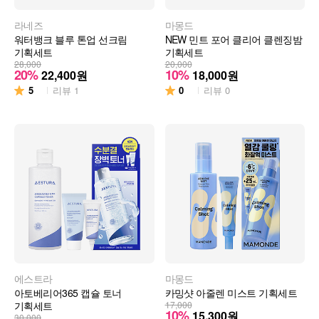
라네즈
마몽드
워터뱅크 블루 톤업 선크림
NEW 민트 포어 클리어 클렌징밤
기획세트
기획세트
28,000
20,000
20%
10%
22,400
원
18,000
원
5
0
리뷰
1
리뷰
0
에스트라
마몽드
아토베리어365 캡슐 토너
카밍샷 아줄렌 미스트 기획세트
기획세트
17,000
10%
15,300
원
30,000