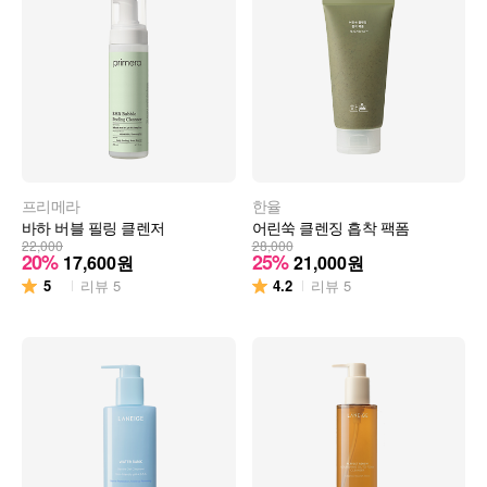
프리메라
한율
바하 버블 필링 클렌저
어린쑥 클렌징 흡착 팩폼
22,000
28,000
20%
25%
17,600
원
21,000
원
5
4.2
리뷰
5
리뷰
5