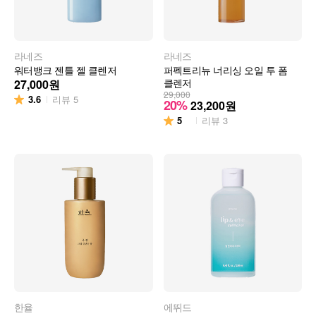
라네즈
라네즈
워터뱅크 젠틀 젤 클렌저
퍼펙트리뉴 너리싱 오일 투 폼
클렌저
27,000
원
29,000
3.6
리뷰
5
20%
23,200
원
5
리뷰
3
한율
에뛰드