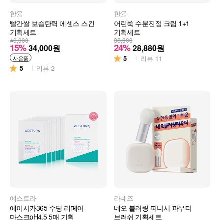
한율
한율
빨간쌀 보습탄력 에센스 스킨
어린쑥 수분진정 크림 1+1
기획세트
기획세트
40,000
38,000
15%
24%
34,000
원
28,880
원
5
리뷰
11
사은품
5
리뷰
2
에스트라
라네즈
에이시카365 수딩 리페어
네오 블러링 피니시 파우더
마스크pH4.5 5매 기획
브러쉬 기획세트