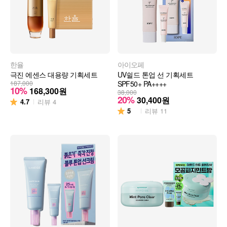
한율
아이오페
극진 에센스 대용량 기획세트
UV쉴드 톤업 선 기획세트
187,000
SPF50+ PA++++
10%
168,300
원
38,000
20%
30,400
원
4.7
리뷰
4
5
리뷰
11