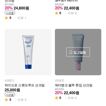
선크림
SPF50+ PA++++
31,000
28,000
20%
20%
24,800
원
22,400
원
0
리뷰
0
사은품
5
리뷰
1
입고알림
비레디
라네즈
하이드로 스웻프루프 선크림
워터뱅크 블루 톤업 선크림
28,000
25,000
원
20%
22,400
원
사은품
0
리뷰
0
5
리뷰
3