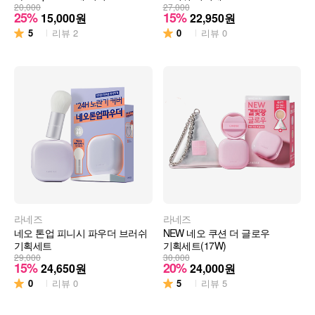
20,000
27,000
25%
15%
15,000
원
22,950
원
5
0
리뷰
2
리뷰
0
라네즈
라네즈
네오 톤업 피니시 파우더 브러쉬
NEW 네오 쿠션 더 글로우
기획세트
기획세트(17W)
29,000
30,000
15%
20%
24,650
원
24,000
원
0
5
리뷰
0
리뷰
5