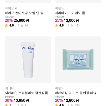
아이오페
마몽드
바이오 컨디셔닝 오일 인 젤
세라마이드 아미노 폼
32,000
16,000
20%
25%
25,600
원
12,000
원
4.6
4.8
리뷰
14
리뷰
45
비레디
마몽드
시카페인 트러블리셋 클렌징폼
어메이징 딥 민트 클렌징 티슈
19,500
16,000
30%
20%
13,650
원
12,800
원
5
4.9
리뷰
1
리뷰
174