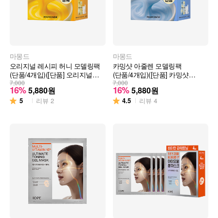
마몽드
마몽드
오리지널 레시피 허니 모델링팩
카밍샷 아줄렌 모델링팩
(단품/4개입)([단품] 오리지널
(단품/4개입)([단품] 카밍샷
레시피 허니 모델링팩)
7,000
아줄렌 (믹싱볼,스패츌러 포함))
7,000
16%
16%
5,880
원
5,880
원
5
4.5
리뷰
2
리뷰
4