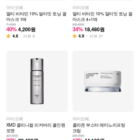
아이오페
아이오페
멀티 비타민 10% 얼티밋 토닝 겔
멀티 비타민 10% 얼티밋 토닝 겔
마스크 1매
마스크 4+1매
7,000
28,000
40%
34%
4,200
원
18,480
원
4.6
4.9
리뷰
9
리뷰
21
아이오페
아이오페
XMD 클리니컬 리커버리 올인원
콜라겐 부스터 레티노리프팅
포맨
크림
42,000
49,000