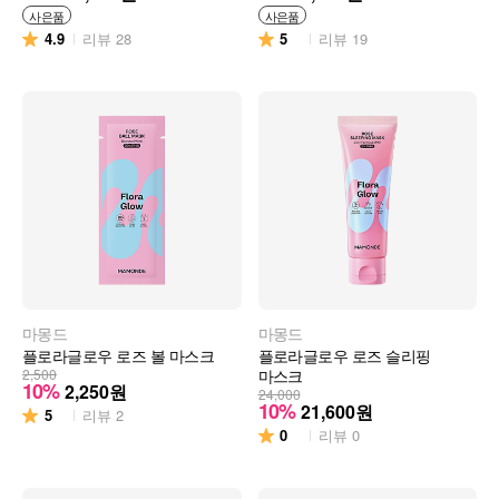
사은품
사은품
4.9
5
리뷰
28
리뷰
19
마몽드
마몽드
플로라글로우 로즈 볼 마스크
플로라글로우 로즈 슬리핑
2,500
마스크
10%
2,250
원
24,000
10%
21,600
원
5
리뷰
2
0
리뷰
0