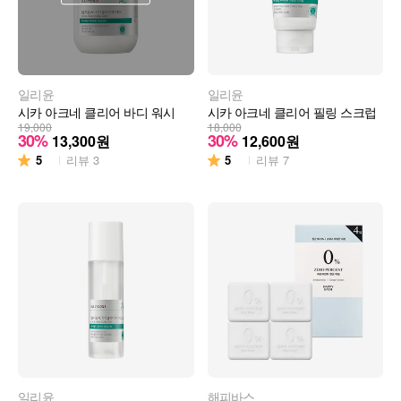
일리윤
일리윤
시카 아크네 클리어 바디 워시
시카 아크네 클리어 필링 스크럽
19,000
18,000
30%
30%
13,300
원
12,600
원
5
5
리뷰
3
리뷰
7
일리윤
해피바스