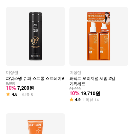
미쟝센
미쟝센
파워스윙 슈퍼 스트롱 스프레이9
퍼펙트 오리지널 세럼 2입
8,000
기획세트
10%
7,200
원
21,900
10%
19,710
원
4.8
리뷰
6
4.9
리뷰
14