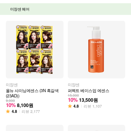
미쟝센 헤어
미쟝센
미쟝센
올뉴 샤이닝에센스 (3N 흑갈색
퍼펙트 베이스업 에센스
(23AD))
15,000
10%
13,500
원
9,000
10%
8,100
원
4.8
리뷰
1,107
4.8
리뷰
2,177