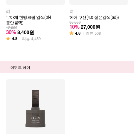
려
려
우아채 한방크림 염색(2N
헤어 쿠션(4.0 짙은갈색(ad))
동안블랙)
30,000
10%
27,000
원
12,000
30%
8,400
원
4.8
리뷰
508
4.8
리뷰
4,459
에뛰드 헤어