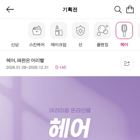
기획전
신상
스킨케어
메이크업
선
클렌징
헤어
헤어, 패완은 머리빨
2026.01.08~2026.12.31
D-145