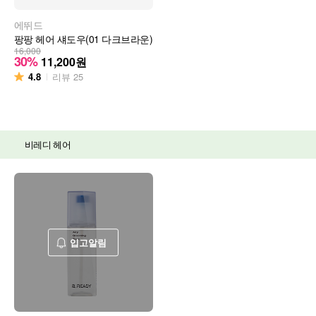
에뛰드
팡팡 헤어 섀도우(01 다크브라운)
16,000
30%
11,200
원
4.8
리뷰
25
비레디 헤어
입고알림