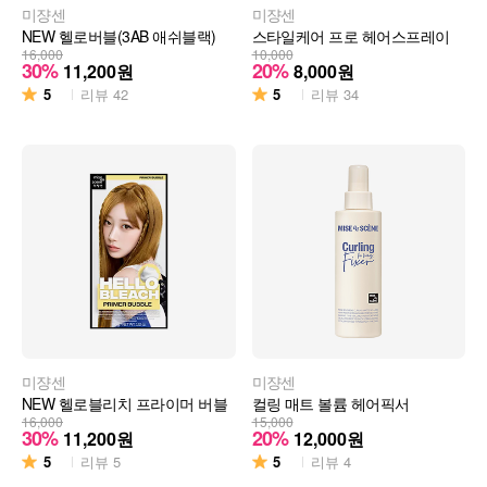
미쟝센
미쟝센
NEW 헬로버블(3AB 애쉬블랙)
스타일케어 프로 헤어스프레이
16,000
10,000
30%
20%
11,200
원
8,000
원
5
5
리뷰
42
리뷰
34
미쟝센
미쟝센
NEW 헬로블리치 프라이머 버블
컬링 매트 볼륨 헤어픽서
16,000
15,000
30%
20%
11,200
원
12,000
원
5
5
리뷰
5
리뷰
4