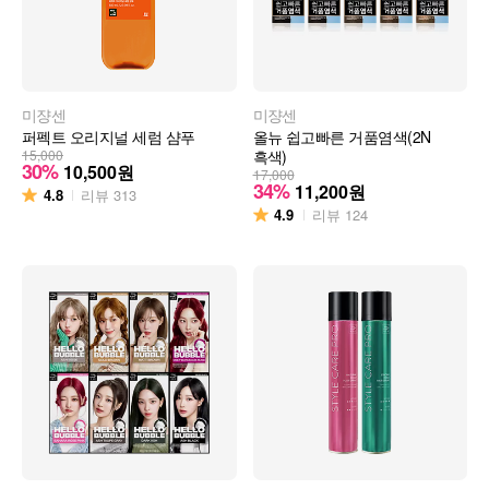
미쟝센
미쟝센
퍼펙트 오리지널 세럼 샴푸
올뉴 쉽고빠른 거품염색(2N
15,000
흑색)
30%
10,500
원
17,000
34%
11,200
원
4.8
리뷰
313
4.9
리뷰
124