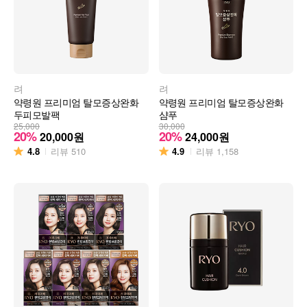
려
려
약령원 프리미엄 탈모증상완화
약령원 프리미엄 탈모증상완화
두피모발팩
샴푸
25,000
30,000
20%
20%
20,000
원
24,000
원
4.8
4.9
리뷰
510
리뷰
1,158