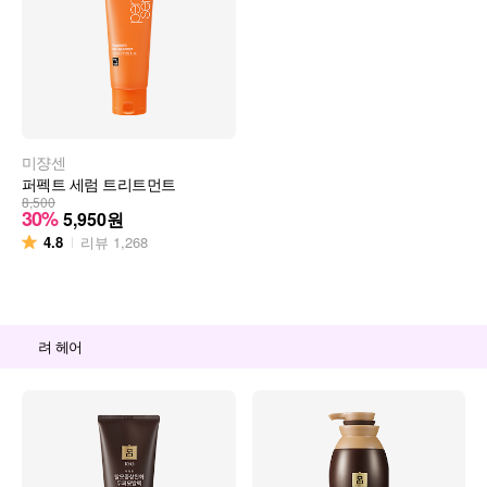
미쟝센
퍼펙트 세럼 트리트먼트
8,500
30%
5,950
원
4.8
리뷰
1,268
려 헤어