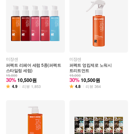
미쟝센
미쟝센
퍼펙트 리페어 세럼 5종(퍼펙트
퍼펙트 엉킴제로 노워시
스타일링 세럼)
트리트먼트
15,000
15,000
30%
30%
10,500
원
10,500
원
4.9
4.8
리뷰
1,853
리뷰
364