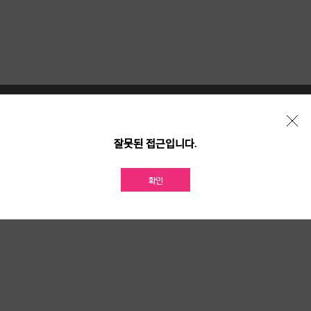
개인정보 처리방침
위치기반서비스 이용약관
가맹점 개설문의
잘못된 접근입니다.
확인