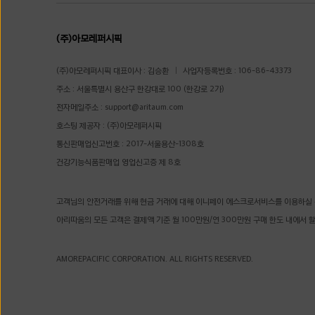
(주)아모레퍼시픽
(주)아모레퍼시픽 대표이사 : 김승환
사업자등록번호 : 106-86-43373
주소 : 서울특별시 용산구 한강대로 100 (한강로 2가)
전자메일주소 :
support@aritaum.com
호스팅 제공자 : (주)아모레퍼시픽
통신판매업신고번호 : 2017-서울용산-1308호
건강기능식품판매업 영업신고증 제 8호
고객님의 안전거래를 위해 현금 거래에 대해 이니페이 에스크로서비스를 이용하실 
아리따움의 모든 고객은 결제액 기준 월 100만원/연 300만원 구매 한도 내에서 
AMOREPACIFIC CORPORATION. ALL RIGHTS RESERVED.