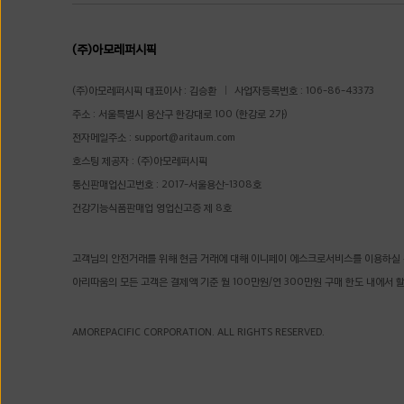
(주)아모레퍼시픽
(주)아모레퍼시픽 대표이사 : 김승환
사업자등록번호 : 106-86-43373
주소 : 서울특별시 용산구 한강대로 100 (한강로 2가)
전자메일주소 :
support@aritaum.com
호스팅 제공자 : (주)아모레퍼시픽
통신판매업신고번호 : 2017-서울용산-1308호
건강기능식품판매업 영업신고증 제 8호
고객님의 안전거래를 위해 현금 거래에 대해 이니페이 에스크로서비스를 이용하실 
아리따움의 모든 고객은 결제액 기준 월 100만원/연 300만원 구매 한도 내에서 
AMOREPACIFIC CORPORATION. ALL RIGHTS RESERVED.