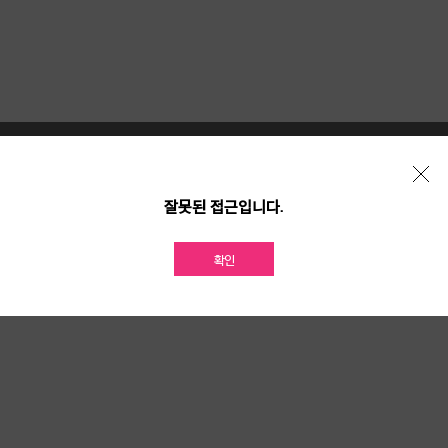
개인정보 처리방침
위치기반서비스 이용약관
가맹점 개설문의
잘못된 접근입니다.
확인