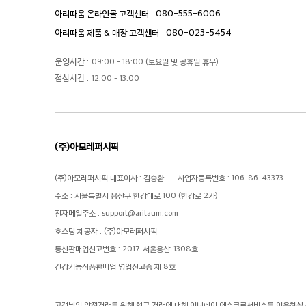
080-555-6006
아리따움 온라인몰 고객센터
080-023-5454
아리따움 제품 & 매장 고객센터
운영시간 :
09:00 - 18:00 (토요일 및 공휴일 휴무)
점심시간 :
12:00 - 13:00
(주)아모레퍼시픽
(주)아모레퍼시픽 대표이사 : 김승환
사업자등록번호 : 106-86-43373
주소 : 서울특별시 용산구 한강대로 100 (한강로 2가)
전자메일주소 :
support@aritaum.com
호스팅 제공자 : (주)아모레퍼시픽
통신판매업신고번호 : 2017-서울용산-1308호
건강기능식품판매업 영업신고증 제 8호
고객님의 안전거래를 위해 현금 거래에 대해 이니페이 에스크로서비스를 이용하실 