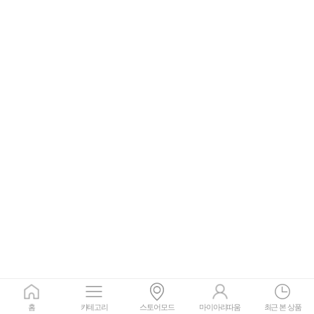
홈
카테고리
스토어모드
마이아리따움
최근 본 상품