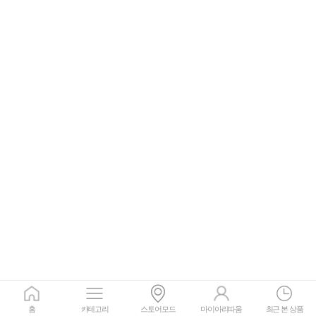
홈
카테고리
스토어모드
마이아리따움
최근 본 상품