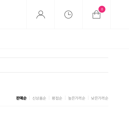
0
판매순
신상품순
평점순
높은가격순
낮은가격순