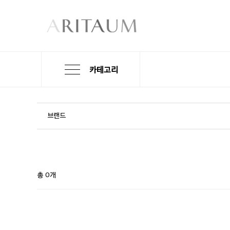
카테고리
본
검
메
문
색
뉴
바
바
바
로
로
로
브랜드
가
가
가
기
기
기
총 0개