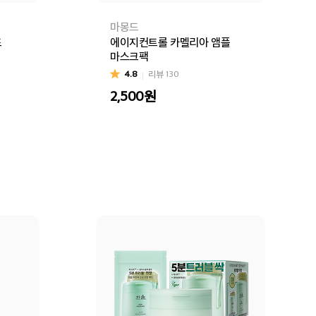
마몽드
드
에이지컨트롤 카멜리아 앰플
마스크팩
4.8
리뷰
130
2,500
원
구매
장바구니
바로구매