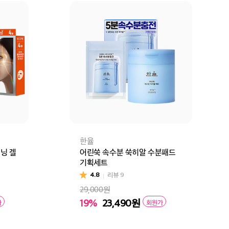
한율
토닝 겔
어린쑥 속수분 쑥히알 수분패드
기획세트
4.8
리뷰
9
29,000원
19%
23,490
원
가
회원가
마스크 4+1매