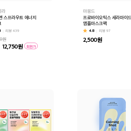
메라
마몽드
앤 스프라우트 에너지
프로바이오틱스 세라마이
크
앰플마스크팩
8
리뷰
439
4.8
리뷰
97
00원
2,500
원
12,750
원
회원가
스
장바구니
바로
바구니
바로구매