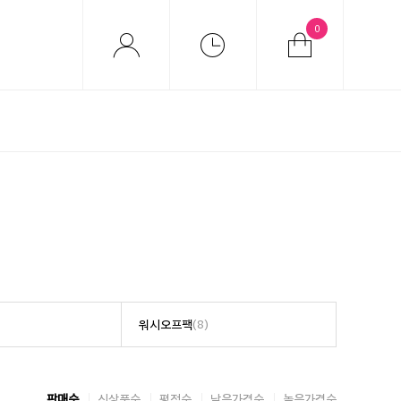
0
워시오프팩
(8)
판매순
신상품순
평점순
낮은가격순
높은가격순