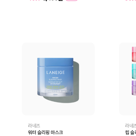
장바구니
바로구매
장
라네즈
라네
워터 슬리핑 마스크
립 슬