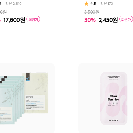
8
리뷰
2,810
4.8
리뷰
170
00원
3,500원
%
17,600
원
30%
2,450
원
회원가
회원가
바구니
바로구매
장바구니
바로