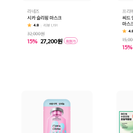
라네즈
프리
시카 슬리핑 마스크
씨드 
마스
4.8
리뷰
1,191
4.
32,000원
15,0
15%
27,200
원
회원가
15%
로터
장바구니
바로구매
장