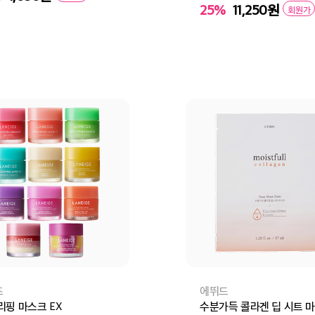
25%
11,250
원
회원가
바구니
바로구매
즈
에뛰드
리핑 마스크 EX
수분가득 콜라겐 딥 시트 