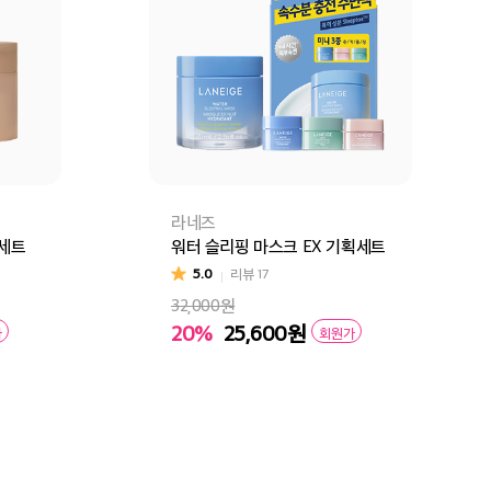
라네즈
획세트
워터 슬리핑 마스크 EX 기획세트
5.0
리뷰
17
32,000원
20%
25,600
원
가
회원가
구매
장바구니
바로구매