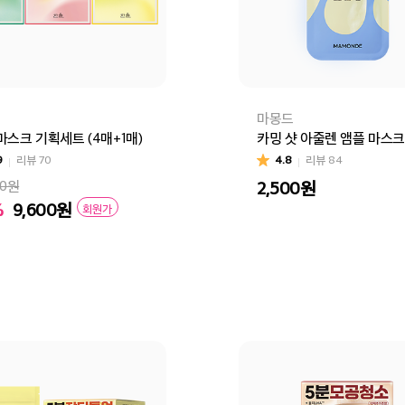
마몽드
마스크 기획세트 (4매+1매)
카밍 샷 아줄렌 앰플 마스크
9
리뷰
70
4.8
리뷰
84
00원
2,500
원
%
9,600
원
회원가
쑥 수분진정 랩핑마스크 기획세트
빨간쌀 보습탄력 랩핑마스크 기획세트
달빛유자 브라이트
장바구니
바로
바구니
바로구매