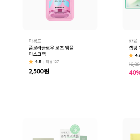
마몽드
한율
플로라글로우 로즈 앰플
랩핑 
마스크팩
4.
4.8
리뷰
127
16,0
2,500
원
40
어린
장바구니
바로구매
장