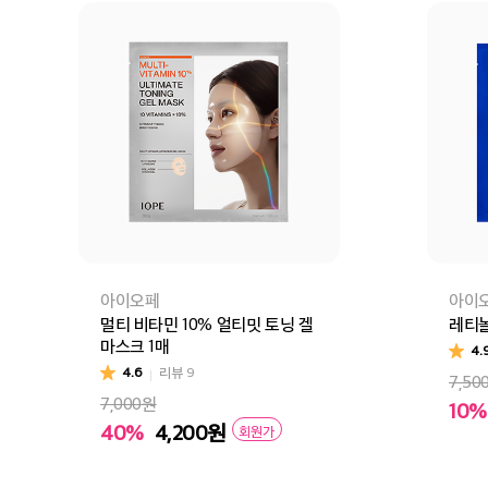
아이오페
아이
멀티 비타민 10% 얼티밋 토닝 겔
레티놀
마스크 1매
4.
4.6
리뷰
9
7,50
7,000원
10%
40%
4,200
원
회원가
장