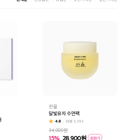
한율
달빛유자 수면팩
매
4.8
리뷰
3,393
34,000원
15%
28,900
원
회원가
콜라겐
진주
달팽이