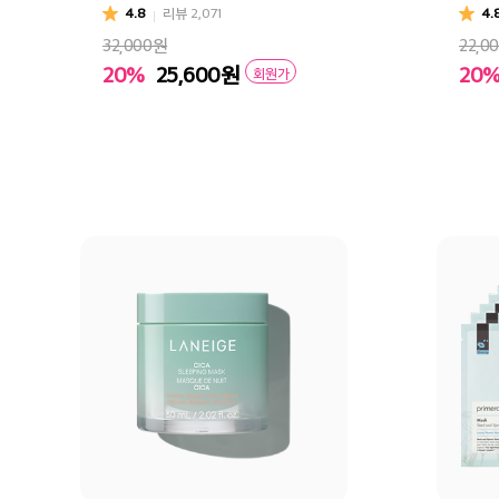
4.8
리뷰
2,071
4.
32,000원
22,0
20%
25,600
원
20
회원가
장바구니
바로구매
장