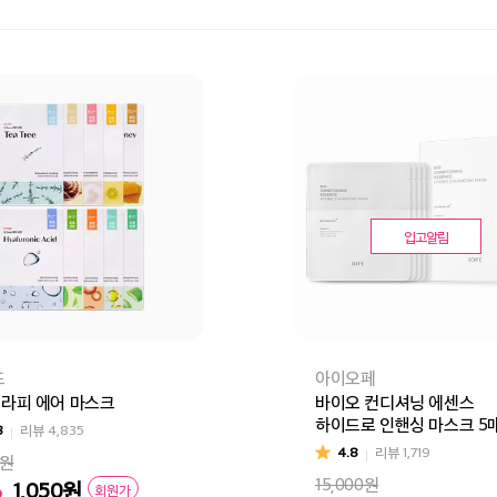
입고알림
드
아이오페
 테라피 에어 마스크
바이오 컨디셔닝 에센스
하이드로 인핸싱 마스크 5
8
리뷰
4,835
4.8
리뷰
1,719
0원
15,000원
%
1,050
원
회원가
리
알로에(일시품절)
그린티
레몬
히아루론산
마누카꿀
세라마이드