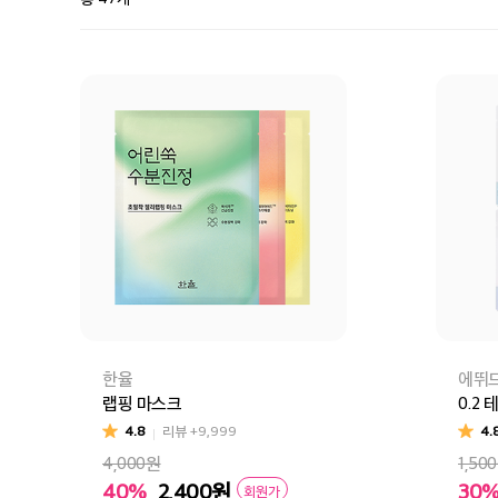
한율
에뛰
랩핑 마스크
0.2
4.8
리뷰
+9,999
4.
4,000원
1,50
40%
2,400
원
30
회원가
어린쑥(수분진정)
빨간쌀(보습탄력)
달빛유자(브라이트닝)
티트