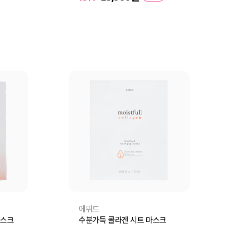
장바구니
바로구매
에뛰드
마스크
수분가득 콜라겐 시트 마스크