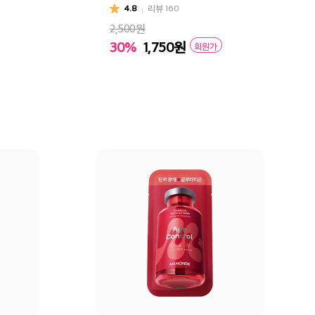
4.8
리뷰
160
2,500원
30%
1,750
원
회원가
구매
장바구니
바로구매