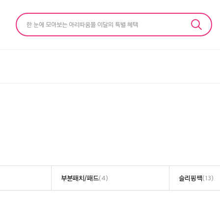
한 눈에 모아보는 아리따움몰 이달의 특별 혜택
부분패치/패드
(4)
슬리핑팩
(13)