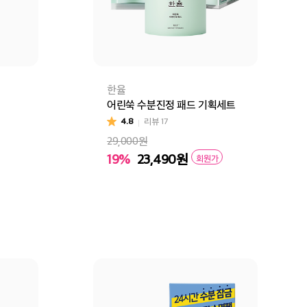
한율
어린쑥 수분진정 패드 기획세트
4.8
리뷰
17
29,000원
19%
23,490
원
회원가
닝 랩핑마스크 기획세트
구매
장바구니
바로구매