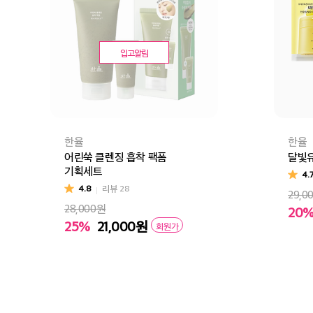
입고알림
한율
한율
어린쑥 클렌징 흡착 팩폼
달빛유
기획세트
4.
4.8
리뷰
28
29,0
28,000원
20
25%
21,000
원
회원가
장