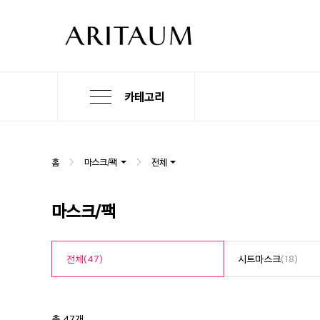
카테고리
본
검
메
문
색
뉴
바
바
바
로
로
로
홈
마스크/팩
전체
가
가
가
기
기
기
마스크/팩
전체
(47)
시트마스크
(18)
총 47개