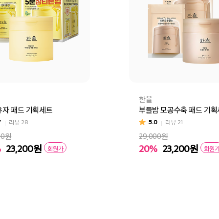
한율
자 패드 기획세트
부들밤 모공수축 패드 기
7
리뷰
28
5.0
리뷰
21
00원
29,000원
%
23,200
원
20%
23,200
원
회원가
회원
바구니
바로구매
장바구니
바로