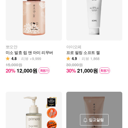
뽀오얀
아이오페
미소 발효 립 앤 아이 리무버
프로 필링 소프트 젤
4.8
4.9
리뷰
+9,999
리뷰
1,868
15,000원
30,000원
20%
12,000
원
30%
21,000
원
회원가
회원가
입고알림