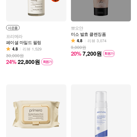
뽀오얀
사은품
미소 발효 클렌징폼
프리메라
4.8
리뷰
3,074
페이셜 마일드 필링
9,000원
4.8
리뷰
1,529
20%
7,200
원
회원가
30,000원
24%
22,800
원
회원가