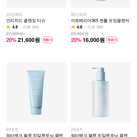
프리메라
에스트라
인리치드 클렌징 티슈
아토베리어365 젠틀 포밍클렌저
4.8
4.8
리뷰
364
리뷰
290
27,000원
20,000원
20%
21,600
원
20%
16,000
원
회원가
회원가
라네즈
라네즈
워터뱅크 블루 히알루로닉 클렌
워터뱅크 블루 히알루로닉 클렌