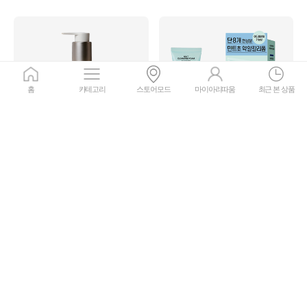
홈
카테고리
스토어모드
마이아리따움
최근 본 상품
마몽드
사은품
어메이징 딥 민트 클렌징 폼 기획
한율
세트
백화고 클렌징 마사지 크림
4.8
리뷰
27
4.8
리뷰
91
17,000원
42,000원
50%
8,500
원
회원가
20%
33,600
원
회원가