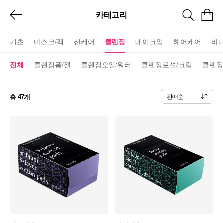
카테고리
기초
마스크/팩
선케어
클렌징
메이크업
헤어케어
바
전체
클렌징폼/젤
클렌징오일/워터
클렌징로션/크림
클렌징
총
47개
판매순