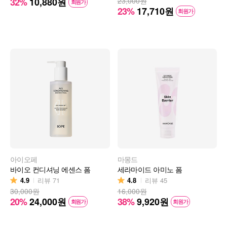
32%
10,880
원
23,000원
회원가
23%
17,710
원
회원가
아이오페
마몽드
바이오 컨디셔닝 에센스 폼
세라마이드 아미노 폼
4.9
4.8
리뷰
71
리뷰
45
30,000원
16,000원
20%
24,000
원
38%
9,920
원
회원가
회원가