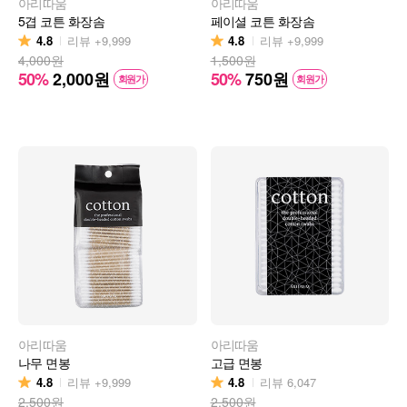
아리따움
아리따움
5겹 코튼 화장솜
페이셜 코튼 화장솜
4.8
4.8
리뷰
+9,999
리뷰
+9,999
4,000원
1,500원
50%
2,000
원
50%
750
원
회원가
회원가
아리따움
아리따움
나무 면봉
고급 면봉
4.8
4.8
리뷰
+9,999
리뷰
6,047
2,500원
2,500원