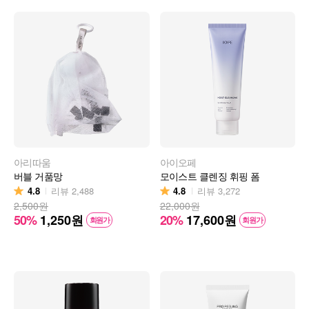
아리따움
아이오페
버블 거품망
모이스트 클렌징 휘핑 폼
4.8
4.8
리뷰
2,488
리뷰
3,272
2,500원
22,000원
50%
1,250
원
20%
17,600
원
회원가
회원가