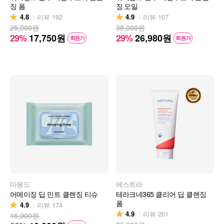
징 폼
징 오일
4.8
4.9
리뷰
192
리뷰
107
25,000원
38,000원
29%
17,750
원
29%
26,980
원
회원가
회원가
마몽드
에스트라
어메이징 딥 민트 클렌징 티슈
테라크네365 클리어 딥 클렌징
폼
4.9
리뷰
174
4.9
리뷰
201
16,000원