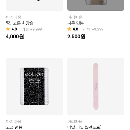
아리따움
아리따움
5겹 코튼 화장솜
나무 면봉
4.8
4.8
리뷰
+9,999
리뷰
+9,999
4,000
원
2,500
원
아리따움
아리따움
고급 면봉
네일 파일 (2면도트)