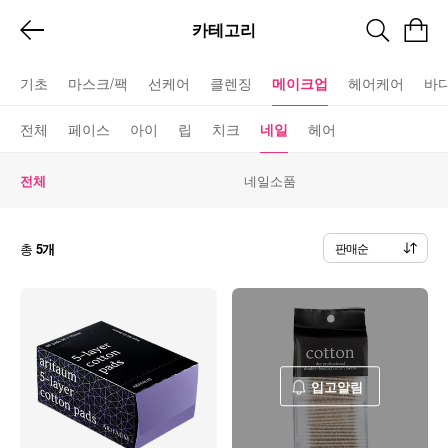
카테고리
기초
마스크/팩
선케어
클렌징
메이크업
헤어케어
바
전체
페이스
아이
립
치크
네일
헤어
전체
네일소품
총
5개
판매순
입고알림