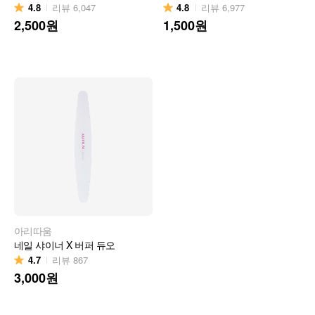
4.8
4.8
리뷰
6,047
리뷰
6,977
2,500
원
1,500
원
아리따움
네일 샤이너 X 버퍼 듀오
4.7
리뷰
867
3,000
원