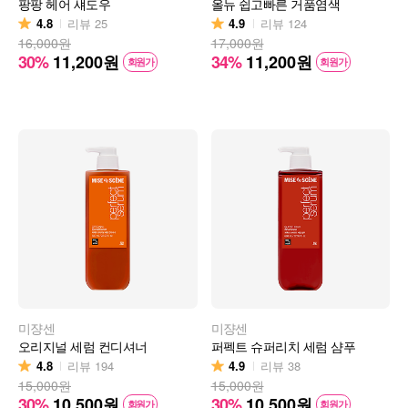
팡팡 헤어 섀도우
올뉴 쉽고빠른 거품염색
4.8
4.9
리뷰
25
리뷰
124
16,000원
17,000원
30%
11,200
원
34%
11,200
원
회원가
회원가
미쟝센
미쟝센
오리지널 세럼 컨디셔너
퍼펙트 슈퍼리치 세럼 샴푸
4.8
4.9
리뷰
194
리뷰
38
15,000원
15,000원
30%
10,500
원
30%
10,500
원
회원가
회원가