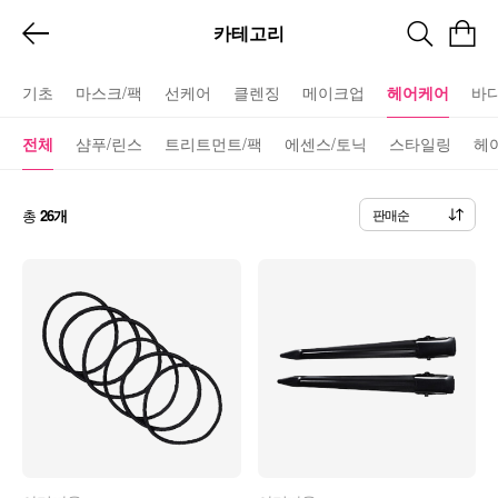
카테고리
기초
마스크/팩
선케어
클렌징
메이크업
헤어케어
바
전체
샴푸/린스
트리트먼트/팩
에센스/토닉
스타일링
헤
총
26개
판매순