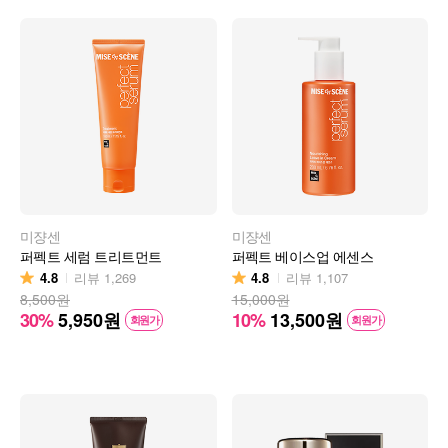
미쟝센
미쟝센
퍼펙트 세럼 트리트먼트
퍼펙트 베이스업 에센스
4.8
4.8
리뷰
1,269
리뷰
1,107
8,500원
15,000원
30%
5,950
원
10%
13,500
원
회원가
회원가