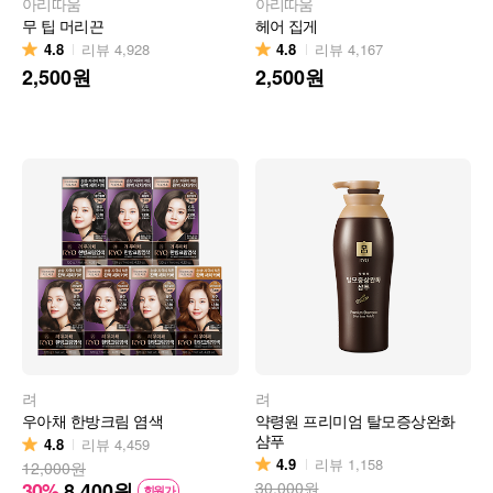
아리따움
아리따움
무 팁 머리끈
헤어 집게
4.8
4.8
리뷰
4,928
리뷰
4,167
2,500
원
2,500
원
려
려
우아채 한방크림 염색
약령원 프리미엄 탈모증상완화
샴푸
4.8
리뷰
4,459
4.9
리뷰
1,158
12,000원
30%
8,400
원
30,000원
회원가