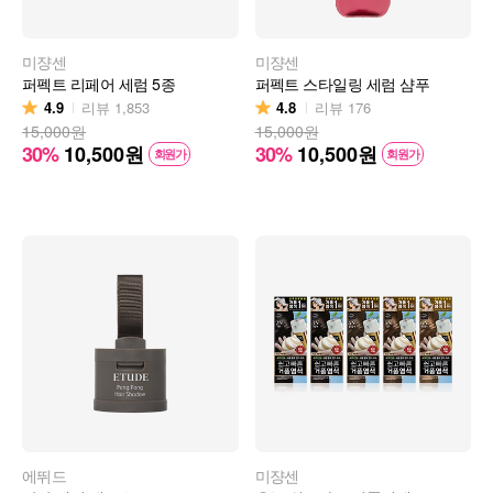
미쟝센
미쟝센
퍼펙트 리페어 세럼 5종
퍼펙트 스타일링 세럼 샴푸
4.9
4.8
리뷰
1,853
리뷰
176
15,000원
15,000원
30%
10,500
원
30%
10,500
원
회원가
회원가
에뛰드
미쟝센