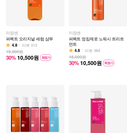
미쟝센
미쟝센
퍼펙트 오리지널 세럼 샴푸
퍼펙트 엉킴제로 노워시 트리트
먼트
4.8
리뷰
313
4.8
리뷰
364
15,000원
30%
10,500
원
15,000원
회원가
30%
10,500
원
회원가