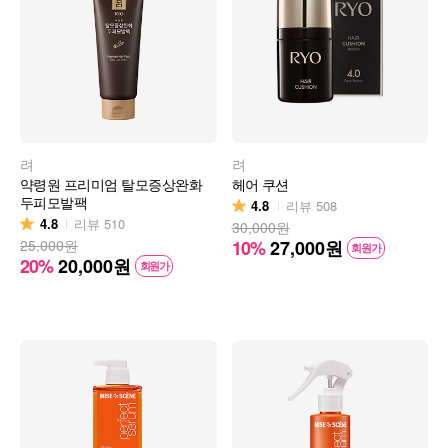
려
려
약령원 프리미엄 탈모증상완화
헤어 쿠션
두피모발팩
4.8
리뷰
508
4.8
리뷰
510
30,000원
25,000원
10%
27,000
원
회원가
20%
20,000
원
회원가