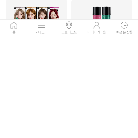
홈
카테고리
스토어모드
마이아리따움
최근 본 상품
미쟝센
미쟝센
NEW 헬로버블
스타일케어 프로 헤어스프레이
5.0
5.0
리뷰
42
리뷰
34
16,000원
10,000원
30%
11,200
원
20%
8,000
원
회원가
회원가