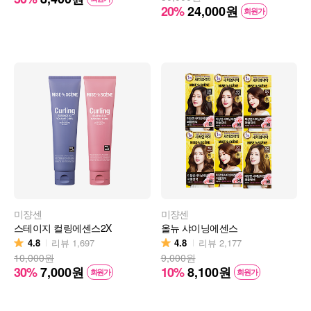
20%
24,000
원
회원가
미쟝센
미쟝센
스테이지 컬링에센스2X
올뉴 샤이닝에센스
4.8
4.8
리뷰
1,697
리뷰
2,177
10,000원
9,000원
30%
7,000
원
10%
8,100
원
회원가
회원가